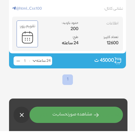
نشانی کانال:
@html_Css100
اطلاعات
حدود بازدید:
تقویم رزور:
200
تعداد کاربر:
طرح:
12600
24 ساعته
45000
ت
24 ساعته
1
مشاهده صورتحساب
ت
راهنمای تبلیغات هدفمند در اینستاگرام و تلگرام