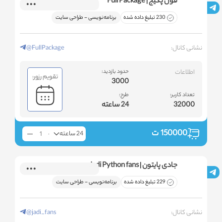
فول پکیج | Full Package
230 تبلیغ داده شده
برنامه‌نویسی - طراحی سایت
نشانی کانال:
@FullPackage
اطلاعات
حدود بازدید:
تقویم رزور:
3000
تعداد کاربر:
طرح:
32000
24 ساعته
150000
ت
24 ساعته
جادی پایتون | Jadi Python fans
229 تبلیغ داده شده
برنامه‌نویسی - طراحی سایت
نشانی کانال:
@jadi_fans