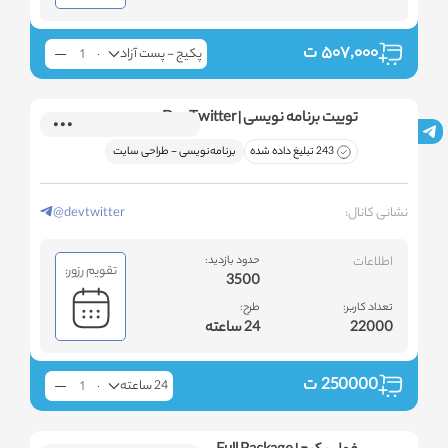
۵۰۷,۰۰۰
ت
پکیج - پست آزاد
توییت برنامه نویسی | DevTwitter
243 تبلیغ داده شده
برنامه‌نویسی - طراحی سایت
نشانی کانال:
@devtwitter
اطلاعات
حدود بازدید:
تقویم رزور:
3500
تعداد کاربر:
طرح:
22000
24 ساعته
250000
ت
24 ساعته