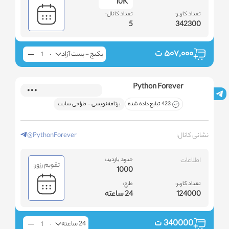
10K
تعداد کاربر:
تعداد کانال:
5
342300
۵۰۷,۰۰۰
ت
پکیج - پست آزاد
Python Forever
423 تبلیغ داده شده
برنامه‌نویسی - طراحی سایت
نشانی کانال:
@PythonForever
اطلاعات
حدود بازدید:
تقویم رزور:
1000
تعداد کاربر:
طرح:
124000
24 ساعته
340000
ت
24 ساعته