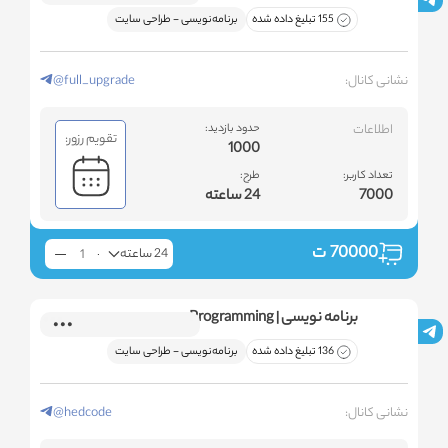
155 تبلیغ داده شده
برنامه‌نویسی - طراحی سایت
نشانی کانال:
@full_upgrade
اطلاعات
حدود بازدید:
تقویم رزور:
1000
تعداد کاربر:
طرح:
7000
24 ساعته
70000
ت
24 ساعته
برنامه نویسی | Programming
136 تبلیغ داده شده
برنامه‌نویسی - طراحی سایت
نشانی کانال:
@hedcode