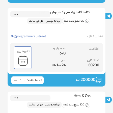
کتابخانه مهندسی کامپیوتر و پایتون
122 تبلیغ داده شده
برنامه‌نویسی - طراحی سایت
نشانی کانال:
@programmers_street
اطلاعات
حدود بازدید:
تقویم رزور:
670
تعداد کاربر:
طرح:
30200
24 ساعته
200000
ت
24 ساعته
Html & Css
120 تبلیغ داده شده
برنامه‌نویسی - طراحی سایت