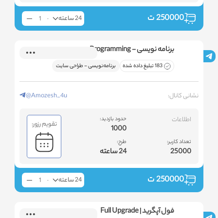
250000
ت
24 ساعته
برنامه نویسی - Programming
183 تبلیغ داده شده
برنامه‌نویسی - طراحی سایت
نشانی کانال:
@Amozesh_4u
اطلاعات
حدود بازدید:
تقویم رزور:
1000
تعداد کاربر:
طرح:
25000
24 ساعته
250000
ت
24 ساعته
فول آپگرید | Full Upgrade