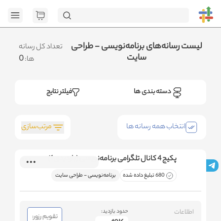
[GET] "https://adm
page=1&category_ids=%5B%2215%22%5D&social=all&sort_field=orde
<n
.متوجه شدم
لیست رسانه‌های برنامه‌نویسی - طراحی
تعداد کل رسانه
سایت
0
ها:
دسته بندی ها
فیلتر نتایج
مرتب‌سازی
انتخاب همه رسانه ها
پکیج 4 کانال تلگرامی برنامه‌نویسی (بازدیدی 1)
680 تبلیغ داده شده
برنامه‌نویسی - طراحی سایت
اطلاعات
حدود بازدید:
تقویم رزور: