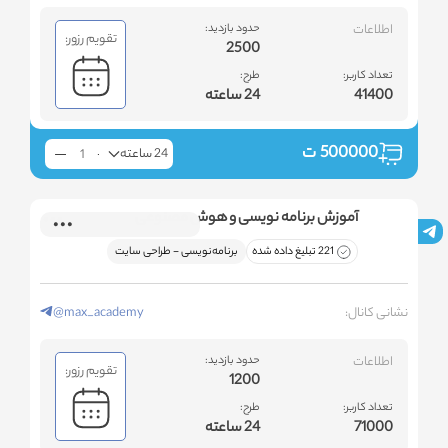
اطلاعات
حدود بازدید:
تقویم رزور:
2500
تعداد کاربر:
طرح:
41400
24 ساعته
500000
ت
24 ساعته
آموزش برنامه نویسی و هوش مصنوعی
221 تبلیغ داده شده
برنامه‌نویسی - طراحی سایت
نشانی کانال:
@max_academy
اطلاعات
حدود بازدید:
تقویم رزور:
1200
تعداد کاربر:
طرح:
71000
24 ساعته