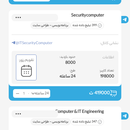
Securitycomputer
399 تبلیغ داده شده
برنامه‌نویسی - طراحی سایت
نشانی کانال:
@ITSecurityComputer
اطلاعات
حدود بازدید:
تقویم رزور:
8000
تعداد کاربر:
طرح:
198000
24 ساعته
419000
ت
24 ساعته
Computer & IT Engineering
347 تبلیغ داده شده
برنامه‌نویسی - طراحی سایت