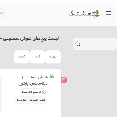
لیست پیچ‌های هوش مصنوعی - عل
بازدید
کاربر
قیمت
هوش مصنوعی |
دیتاساینس | پایتون
55 تبلیغ داده شده
هوش مصنوعی - علم داده