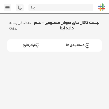
[GET] "https://admin.httb.ir/api/category": <no response>
Failed to fetch
.متوجه شدم
لیست کانال‌های هوش مصنوعی - علم
تعداد کل رسانه
داده ایتا
0
ها:
دسته بندی ها
فیلتر نتایج