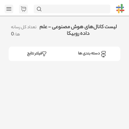
[GET] "https://admin.httb.ir/api/category": <no response>
Failed to fetch
.متوجه شدم
لیست کانال‌های هوش مصنوعی - علم
تعداد کل رسانه
داده روبیکا
0
ها:
دسته بندی ها
فیلتر نتایج