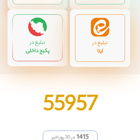
تبلیغ در
تبلیغ در
پکیج داخلی
ایتا
55957
1415
در 30 روز اخیر