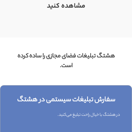
[GET] "https://admin.httb.ir/api/get-feedbacks": <no
response> Failed to fetch
هشتگ تبلیغات فضای مجازی را ساده کرده
.متوجه شدم
است.
سفارش تبلیغات سیستمی در هشتگ
در هشتگ با خیال راحت تبلیغ می‌کنید.