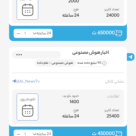
2000
تعداد کاربر:
طرح:
24000
24 ساعته
650000
ت
24 ساعته
اخبار هوش مصنوعی
90 تبلیغ داده شده
هوش مصنوعی - علم داده
نشانی کانال:
@Ai_NewsTv
اطلاعات
حدود بازدید:
تقویم رزور:
1400
تعداد کاربر:
طرح:
25400
24 ساعته
450000
ت
24 ساعته