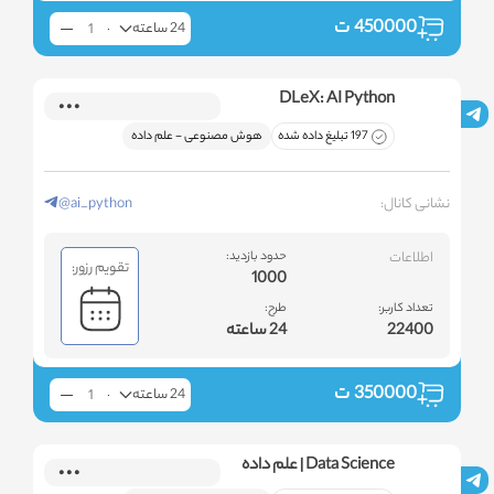
450000
ت
24 ساعته
DLeX: AI Python
197 تبلیغ داده شده
هوش مصنوعی - علم داده
نشانی کانال:
@ai_python
اطلاعات
حدود بازدید:
تقویم رزور:
1000
تعداد کاربر:
طرح:
22400
24 ساعته
350000
ت
24 ساعته
Data Science | علم داده