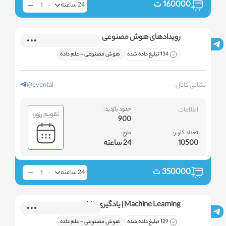
160000
ت
24 ساعته
رویدادهای هوش مصنوعی
134 تبلیغ داده شده
هوش مصنوعی - علم داده
نشانی کانال:
@eventai
اطلاعات
حدود بازدید:
تقویم رزور:
900
تعداد کاربر:
طرح:
10500
24 ساعته
350000
ت
24 ساعته
Machine Learning | یادگیری ماشین
129 تبلیغ داده شده
هوش مصنوعی - علم داده