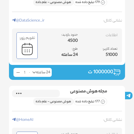
179 تبلیغ داده شده
هوش مصنوعی - علم داده
نشانی کانال:
@DataScience_ir
اطلاعات
حدود بازدید:
تقویم رزور:
4500
تعداد کاربر:
طرح:
51000
24 ساعته
1000000
ت
24 ساعته
مجله هوش مصنوعی
177 تبلیغ داده شده
هوش مصنوعی - علم داده
نشانی کانال:
@HomeAI