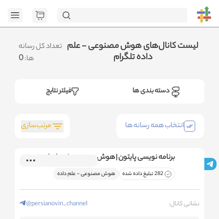
[GET] "https://admin.httb.ir/api/media?
page=1&social=all&sort_field=orders_num&sort_type=desc":
<no response> Failed to fetch
.متوجه شدم
لیست کانال‌های هوش مصنوعی - علم
تعداد کل رسانه
داده تلگرام
0
ها:
دسته بندی ها
فیلتر نتایج
مرتب‌سازی
انتخاب همه رسانه ها
برنامه نویسی پایتون | هوش مصنوعی | دیتاساینس
282 تبلیغ داده شده
هوش مصنوعی - علم داده
نشانی کانال:
@persianovin_channel