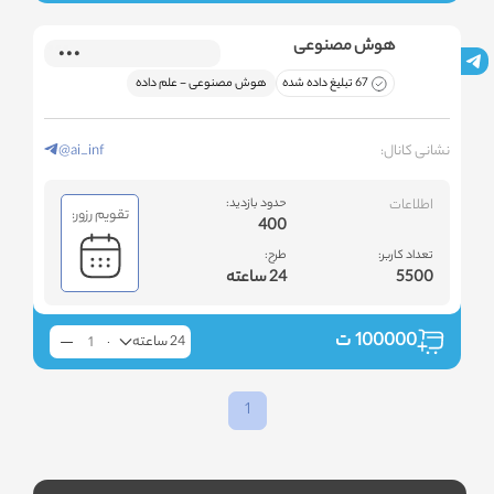
هوش مصنوعی
67 تبلیغ داده شده
هوش مصنوعی - علم داده
نشانی کانال:
@ai_inf
اطلاعات
حدود بازدید:
تقویم رزور:
400
تعداد کاربر:
طرح:
5500
24 ساعته
100000
ت
24 ساعته
1