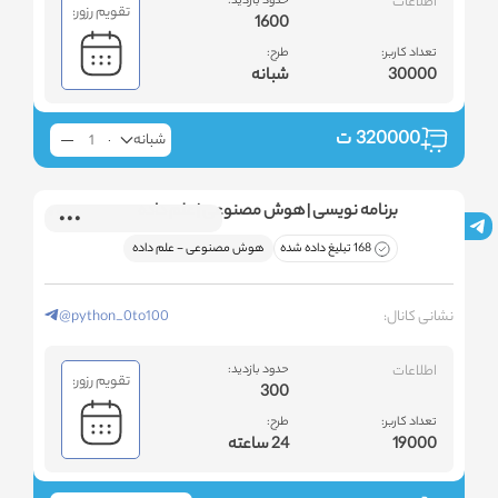
اطلاعات
حدود بازدید:
تقویم رزور:
1600
تعداد کاربر:
طرح:
30000
شبانه
320000
ت
شبانه
برنامه نویسی | هوش مصنوعی | علم داده
168 تبلیغ داده شده
هوش مصنوعی - علم داده
نشانی کانال:
@python_0to100
اطلاعات
حدود بازدید:
تقویم رزور:
300
تعداد کاربر:
طرح:
19000
24 ساعته