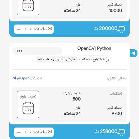
تعداد کاربر:
طرح:
10000
24 ساعته
200000
ت
24 ساعته
OpenCV | Python
68 تبلیغ داده شده
هوش مصنوعی - علم داده
نشانی کانال:
@OpenCV_olc
اطلاعات
حدود بازدید:
تقویم رزور:
800
تعداد کاربر:
طرح:
9700
24 ساعته
258000
ت
24 ساعته