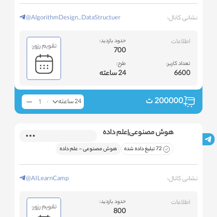
نشانی کانال:
@AlgorithmDesign_DataStructuer
اطلاعات
حدود بازدید:
تقویم رزور:
700
تعداد کاربر:
طرح:
6600
24 ساعته
200000
ت
24 ساعته
هوش مصنوعی|علم داده
72 تبلیغ داده شده
هوش مصنوعی - علم داده
نشانی کانال:
@AILearnCamp
اطلاعات
حدود بازدید:
تقویم رزور:
800