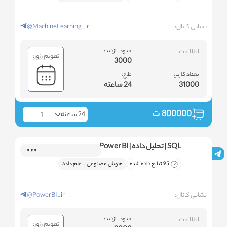
نشانی کانال:
@MachineLearning_ir
اطلاعات
حدود بازدید:
تقویم رزور:
3000
تعداد کاربر:
طرح:
31000
24 ساعته
800000
ت
24 ساعته
SQL | تحلیل داده | Power BI
95 تبلیغ داده شده
هوش مصنوعی - علم داده
نشانی کانال:
@PowerBI_ir
اطلاعات
حدود بازدید:
تقویم رزور: