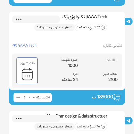
iAAA Tech | تکنولوژی تِک
79 تبلیغ داده شده
هوش مصنوعی - علم داده
نشانی کانال:
@iAAATech
اطلاعات
حدود بازدید:
تقویم رزور:
1000
تعداد کاربر:
طرح:
2100
24 ساعته
189000
ت
24 ساعته
Algorithm design & data structuer
76 تبلیغ داده شده
هوش مصنوعی - علم داده