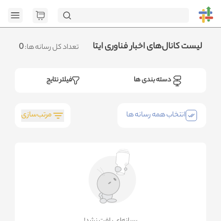
[GET] "https://admin.httb.ir/api/media?
page=1&social=all&sort_field=orders_num&sort_type=desc":
<no response> Failed to fetch
.متوجه شدم
لیست کانال‌های اخبار فناوری ایتا
0
تعداد کل رسانه ها:
دسته بندی ها
فیلتر نتایج
مرتب‌سازی
انتخاب همه رسانه ها