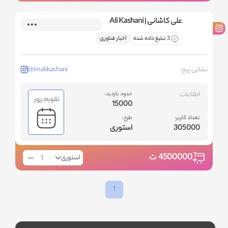
علی کاشانی | Ali Kashani
3 تبلیغ داده شده
اخبار فناوری
نشانی پیج:
@imalikashani
اطلاعات
حدود بازدید:
تقویم رزور:
15000
تعداد کاربر:
طرح:
305000
استوری
4500000
ت
استوری
1