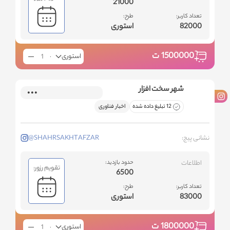
21000
تعداد کاربر:
طرح:
82000
استوری
1500000
ت
استوری
شهر سخت افزار
12 تبلیغ داده شده
اخبار فناوری
نشانی پیج:
@SHAHRSAKHTAFZAR
اطلاعات
حدود بازدید:
تقویم رزور:
6500
تعداد کاربر:
طرح:
83000
استوری
1800000
ت
استوری