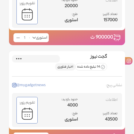
اطلاعات
حدود بازدید:
تقویم رزور:
20000
تعداد کاربر:
طرح:
157000
استوری
900000
ت
استوری
گجت نیوز
14 تبلیغ داده شده
اخبار فناوری
نشانی پیج:
@mygadgetnews
اطلاعات
حدود بازدید:
تقویم رزور:
4000
تعداد کاربر:
طرح:
43500
استوری