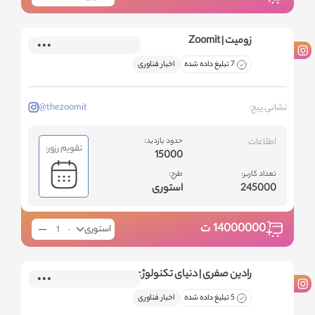
زومیت | Zoomit
7 تبلیغ داده شده
اخبار فناوری
نشانی پیج:
@thezoomit
اطلاعات
حدود بازدید:
تقویم رزور:
15000
تعداد کاربر:
طرح:
245000
استوری
14000000
ت
استوری
رادین صفری | دنیای تکنولوژی
5 تبلیغ داده شده
اخبار فناوری