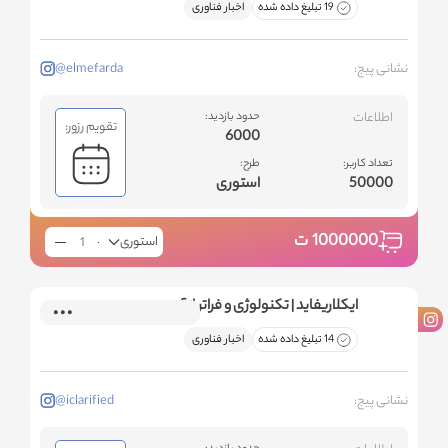
19 تبلیغ داده شده
اخبار فناوری
نشانی پیج:
@elmefarda
اطلاعات
حدود بازدید:
تقویم رزور:
6000
تعداد کاربر:
طرح:
50000
استوری
1000000
ت
استوری
ایکلاریفاید | تکنولوژی و فراتر از آن
14 تبلیغ داده شده
اخبار فناوری
نشانی پیج:
@iclarified