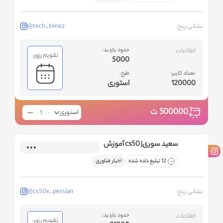
نشانی پیج:
@tech_timez
اطلاعات
حدود بازدید:
تقویم رزور:
5000
تعداد کاربر:
طرح:
120000
استوری
500000
ت
استوری
سعید سوری| cs50 آموزش
12 تبلیغ داده شده
اخبار فناوری
نشانی پیج:
@cs50x_persian
اطلاعات
حدود بازدید:
تقویم رزور: