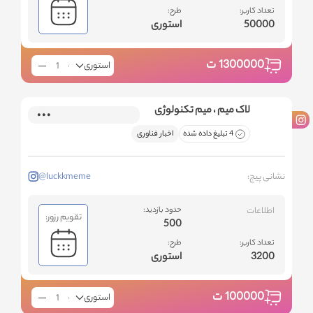
تعداد کاربر:
طرح:
50000
استوری
1300000
ت
استوری
لاک میم ، میم تکنولوژی
4 تبلیغ داده شده
اخبار فناوری
نشانی پیج:
@luckkmeme
اطلاعات
حدود بازدید:
تقویم رزور:
500
تعداد کاربر:
طرح:
3200
استوری
100000
ت
استوری