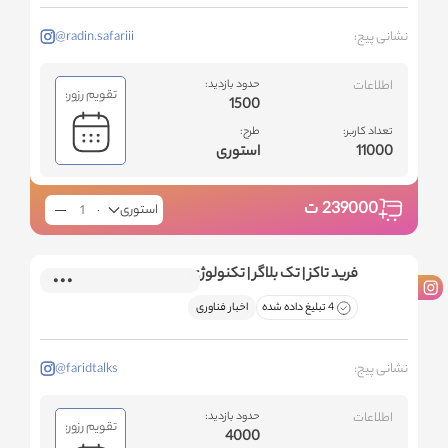
نشانی پیج:
@radin.safariii
اطلاعات
حدود بازدید:
تقویم رزور:
1500
تعداد کاربر:
طرح:
11000
استوری
239000
ت
استوری
فرید تاکز | تک بلاگر | تکنولوژی
4 تبلیغ داده شده
اخبار فناوری
نشانی پیج:
@faridtalks
اطلاعات
حدود بازدید:
تقویم رزور:
4000