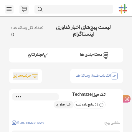
[GET] "ht
page=1&category_ids=%5B%2216%22%5D&social=Instagram&sort_fiel
.متوجه شدم
لیست پیچ‌های اخبار فناوری
تعداد کل رسانه ها:
اینستاگرام
0
دسته بندی ها
فیلتر نتایج
مرتب‌سازی
انتخاب همه رسانه ها
تک میز | Techmaze
52 تبلیغ داده شده
اخبار فناوری
نشانی پیج:
@techmazenews