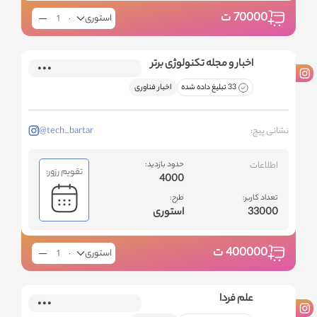
70000
ت
استوری
اخبار و مجله تکنولوژی برتر
33 تبلیغ داده شده
اخبار فناوری
نشانی پیج:
@tech_bartar
اطلاعات
حدود بازدید:
تقویم رزور:
4000
تعداد کاربر:
طرح:
33000
استوری
400000
ت
استوری
علم فردا