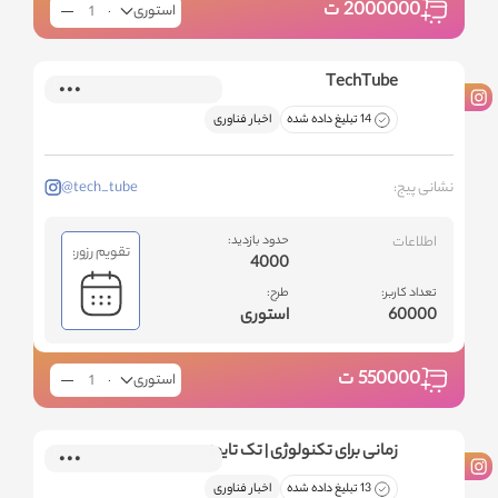
2000000
ت
استوری
TechTube
14 تبلیغ داده شده
اخبار فناوری
نشانی پیج:
@tech_tube
اطلاعات
حدود بازدید:
تقویم رزور:
4000
تعداد کاربر:
طرح:
60000
استوری
550000
ت
استوری
زمانی برای تکنولوژی | تک تایمز
13 تبلیغ داده شده
اخبار فناوری