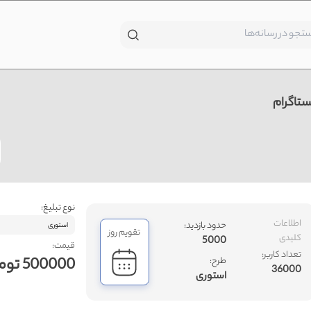
ستاگرام
نوع تبلیغ:
اطلاعات
حدود بازدید:
استوری
تقویم روز
کلیدی
5000
قیمت:
تعداد کاربر:
500000 تومان
طرح:
36000
استوری