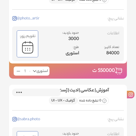
نشانی پیج:
@photo_artir
اطلاعات
حدود بازدید:
تقویم رزور:
3000
تعداد کاربر:
طرح:
84000
استوری
550000
ت
استوری
آموزش | عکاسی | اديت | ژست
0 تبلیغ داده شده
گرافیک - ‌UI - UX
نشانی پیج:
@sabra.photo
اطلاعات
حدود بازدید: