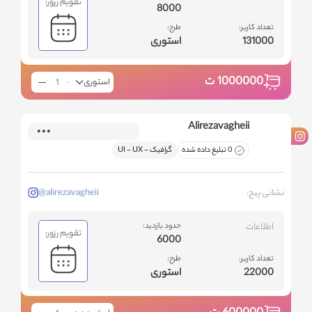
تقویم رزور:
8000
تعداد کاربر:
طرح:
131000
استوری
1000000
ت
استوری
Alirezavagheii
0 تبلیغ داده شده
گرافیک - ‌UI - UX
نشانی پیج:
@alirezavagheii
اطلاعات
حدود بازدید:
تقویم رزور:
6000
تعداد کاربر:
طرح:
22000
استوری