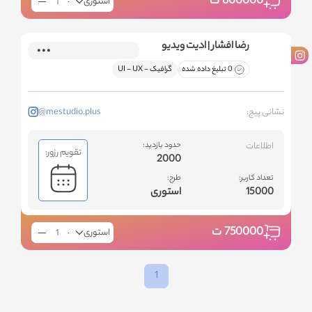
600000
ت
استوری
رضا افشار | ادیت ویدیو
0 تبلیغ داده شده
گرافیک - ‌UI - UX
نشانی پیج:
@mestudio.plus
اطلاعات
حدود بازدید:
تقویم رزور:
2000
تعداد کاربر:
طرح:
15000
استوری
750000
ت
استوری
1