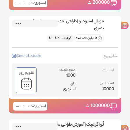
200000
ت
استوری
مونال استودیو | طراحی | مدیریت وب سایت | هویت
بصری
0 تبلیغ داده شده
گرافیک - ‌UI - UX
نشانی پیج:
@monal_studio
اطلاعات
حدود بازدید:
تقویم رزور:
1000
تعداد کاربر:
طرح:
10000
استوری
1000000
ت
استوری
نُوا گرافیک | آموزش طراحی مذهبی