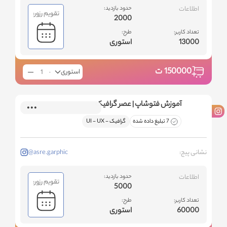
اطلاعات
حدود بازدید:
تقویم رزور:
2000
تعداد کاربر:
طرح:
13000
استوری
150000
ت
استوری
آموزش فتوشاپ | عصر گرافیک
7 تبلیغ داده شده
گرافیک - ‌UI - UX
نشانی پیج:
@asre.garphic
اطلاعات
حدود بازدید:
تقویم رزور:
5000
تعداد کاربر:
طرح:
60000
استوری