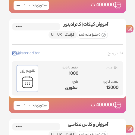
400000
ت
استوری
آموزش کپکات | کاتر ادیتور
0 تبلیغ داده شده
گرافیک - ‌UI - UX
نشانی پیج:
@kater.editor
اطلاعات
حدود بازدید:
تقویم رزور:
1000
تعداد کاربر:
طرح:
12000
استوری
400000
ت
استوری
آموزش و کلاس عکاسی
0 تبلیغ داده شده
گرافیک - ‌UI - UX