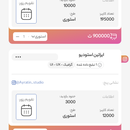
اطلاعات
حدود بازدید:
تقویم رزور:
10000
تعداد کاربر:
طرح:
195000
استوری
900000
ت
استوری
ایراتین استودیو
1 تبلیغ داده شده
گرافیک - ‌UI - UX
نشانی پیج:
@Ayratin_studio
اطلاعات
حدود بازدید:
تقویم رزور:
3000
تعداد کاربر:
طرح:
12000
استوری