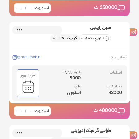
350000
ت
استوری
مبین رزیجی
3 تبلیغ داده شده
گرافیک - ‌UI - UX
نشانی پیج:
@raziji.mobin
اطلاعات
حدود بازدید:
تقویم رزور:
5000
تعداد کاربر:
طرح:
42000
استوری
400000
ت
استوری
طراحی گرافیک | دیزاینی