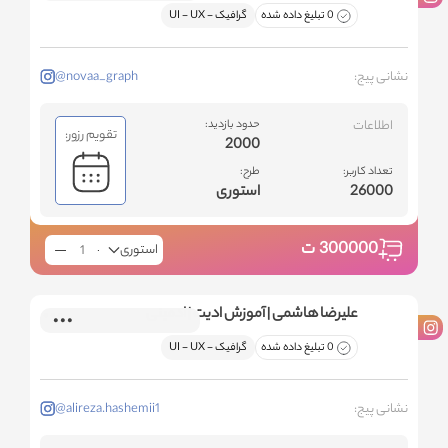
0 تبلیغ داده شده
گرافیک - ‌UI - UX
نشانی پیج:
@novaa_graph
اطلاعات
حدود بازدید:
تقویم رزور:
2000
تعداد کاربر:
طرح:
26000
استوری
300000
ت
استوری
علیرضا هاشمی | آموزش ادیت | ادمینی
0 تبلیغ داده شده
گرافیک - ‌UI - UX
نشانی پیج:
@alireza.hashemii1