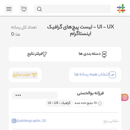
[GET] "h
page=1&category_ids=%5B%2223%22%5D&social=Instagram&sort_fiel
.متوجه شدم
لیست پیچ‌های گرافیک - UI - UX
تعداد کل رسانه
اینستاگرام
0
ها:
دسته بندی ها
فیلتر نتایج
مرتب‌سازی
انتخاب همه رسانه ها
فرزانه بوالحسنی
10 تبلیغ داده شده
گرافیک - ‌UI - UX
نشانی پیج:
@adobegraphic.30