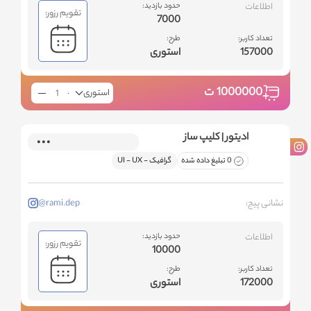
اطلاعات
حدود بازدید:
تقویم رزور:
7000
تعداد کاربر:
طرح:
157000
استوری
1000000
ت
استوری
ادیتور | کلیپ ساز
0 تبلیغ داده شده
گرافیک - ‌UI - UX
نشانی پیج:
@rami.dep
اطلاعات
حدود بازدید:
تقویم رزور:
10000
تعداد کاربر:
طرح:
172000
استوری