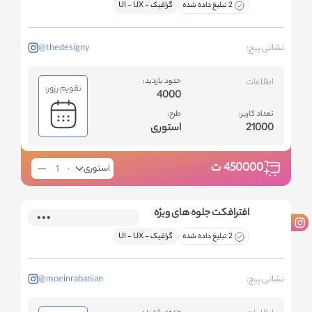
2 تبلیغ داده شده
گرافیک - ‌UI - UX
نشانی پیج:
@thedesigny
اطلاعات
حدود بازدید:
تقویم رزور:
4000
تعداد کاربر:
طرح:
21000
استوری
450000
ت
استوری
افترافکت جلوه های ویژه
2 تبلیغ داده شده
گرافیک - ‌UI - UX
نشانی پیج:
@moeinrabanian