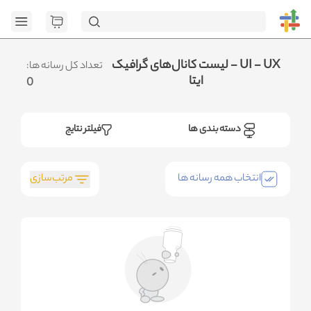
[GET] "https://admin.httb.ir/api/category": <no response>
Failed to fetch
.متوجه شدم
لیست کانال‌های گرافیک - UI - UX
تعداد کل رسانه ها:
ایتا
0
دسته بندی ها
فیلتر نتایج
مرتب‌سازی
انتخاب همه رسانه ها