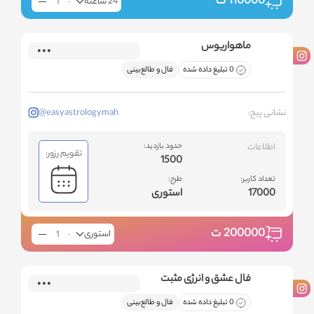
110000
ت
24 ساعته
ماهواریوس
0 تبلیغ داده شده
فال و طالع‌بینی
نشانی پیج:
@easyastrologymah
اطلاعات
حدود بازدید:
تقویم رزور:
1500
تعداد کاربر:
طرح:
17000
استوری
200000
ت
استوری
فال عشق و انرژی مثبت
0 تبلیغ داده شده
فال و طالع‌بینی