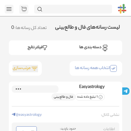
[GET] "https://a
page=1&category_ids=%5B%22154%22%5D&social=all&sort_field=ord
<
.متوجه شدم
لیست رسانه‌های فال و طالع‌بینی
0
تعداد کل رسانه ها:
دسته بندی ها
فیلتر نتایج
مرتب‌سازی
انتخاب همه رسانه ها
Easyastrology
1 تبلیغ داده شده
فال و طالع‌بینی
نشانی کانال:
@easyastrology
اطلاعات
حدود بازدید: