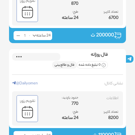
تقویم رزور:
870
تعداد کاربر:
طرح:
6700
24 ساعته
200000
ت
24 ساعته
فال روزانه
0 تبلیغ داده شده
فال و طالع‌بینی
نشانی کانال:
@Dailyomen
اطلاعات
حدود بازدید:
تقویم رزور:
770
تعداد کاربر:
طرح:
8200
24 ساعته