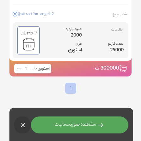
نشانی پیج:
@attraction_angels2
اطلاعات
حدود بازدید:
تقویم رزور:
2000
تعداد کاربر:
طرح:
25000
استوری
300000
ت
استوری
1
مشاهده صورتحساب
ت
راهنمای تبلیغات هدفمند در اینستاگرام و تلگرام