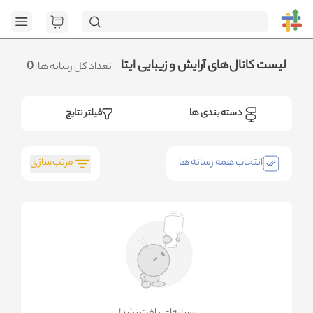
[GET] "https://admin.httb.ir/api/media?
page=1&social=all&sort_field=orders_num&sort_type=desc":
<no response> Failed to fetch
.متوجه شدم
لیست کانال‌های آرایش و زیبایی ایتا
0
تعداد کل رسانه ها:
دسته بندی ها
فیلتر نتایج
مرتب‌سازی
انتخاب همه رسانه ها