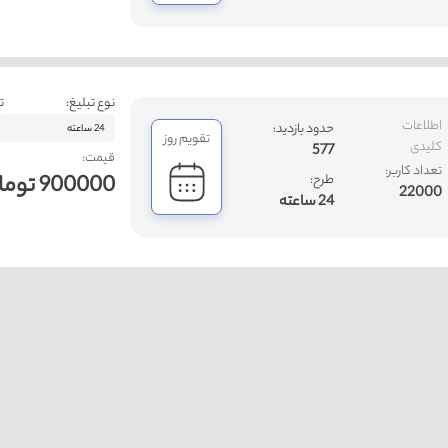
نوع تبلیغ:
ت
اطلاعات
حدود بازدید:
24 ساعته
تقویم روز
کلیدی
577
قیمت:
تعداد کاربر:
900000 تومان
طرح:
22000
24 ساعته