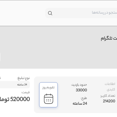
 تلگرام
نوع تبلیغ:
ت
اطلاعات
حدود بازدید:
24 ساعته
تقویم روز
کلیدی
33000
قیمت:
تعداد کاربر:
520000 تومان
طرح:
214200
24 ساعته