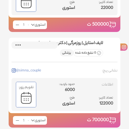
تعداد کاربر:
طرح:
22000
استوری
500000
ت
استوری
لایف استایل | روزمرگی | دکتر سیما و سینا
0 تبلیغ داده شده
پزشکی
نشانی پیج:
@simna_couple
اطلاعات
حدود بازدید:
تقویم رزور:
6000
تعداد کاربر:
طرح:
122000
استوری
700000
ت
استوری