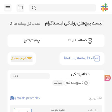
[GET] "h
page=1&category_ids=%5B%2266%22%5D&social=Instagram&sort_fiel
.متوجه شدم
لیست پیچ‌های پزشکی اینستاگرام
0
تعداد کل رسانه ها:
دسته بندی ها
فیلتر نتایج
مرتب‌سازی
انتخاب همه رسانه ها
مجله پزشکی
3 تبلیغ داده شده
پزشکی
نشانی پیج:
@majale.pezeshkiy
اطلاعات
حدود بازدید: