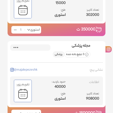
تقویم رزور:
15000
تعداد کاربر:
طرح:
302000
استوری
350000
ت
استوری
مجله پزشکی
3 تبلیغ داده شده
پزشکی
نشانی پیج:
@majalepezeshk
اطلاعات
حدود بازدید:
تقویم رزور:
40000
تعداد کاربر:
طرح:
908000
استوری