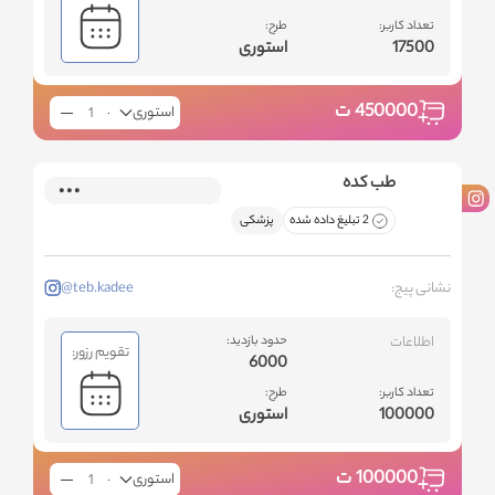
تعداد کاربر:
طرح:
17500
استوری
450000
ت
استوری
طب کده
2 تبلیغ داده شده
پزشکی
نشانی پیج:
@teb.kadee
اطلاعات
حدود بازدید:
تقویم رزور:
6000
تعداد کاربر:
طرح:
100000
استوری
100000
ت
استوری