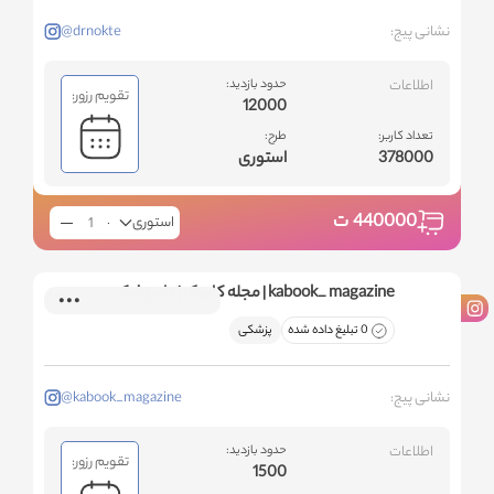
نشانی پیج:
@drnokte
اطلاعات
حدود بازدید:
تقویم رزور:
12000
تعداد کاربر:
طرح:
378000
استوری
440000
ت
استوری
kabook_ magazine | مجله کابوک | دامپزشکی
0 تبلیغ داده شده
پزشکی
نشانی پیج:
@kabook_magazine
اطلاعات
حدود بازدید:
تقویم رزور:
1500