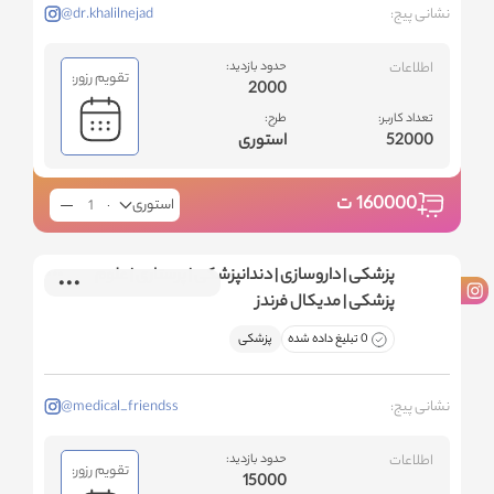
نشانی پیج:
@dr.khalilnejad
اطلاعات
حدود بازدید:
تقویم رزور:
2000
تعداد کاربر:
طرح:
52000
استوری
160000
ت
استوری
پزشکی | داروسازی | دندانپزشکی | پرستاری | علوم
پزشکی | مدیکال فرندز
0 تبلیغ داده شده
پزشکی
نشانی پیج:
@medical_friendss
اطلاعات
حدود بازدید:
تقویم رزور:
15000