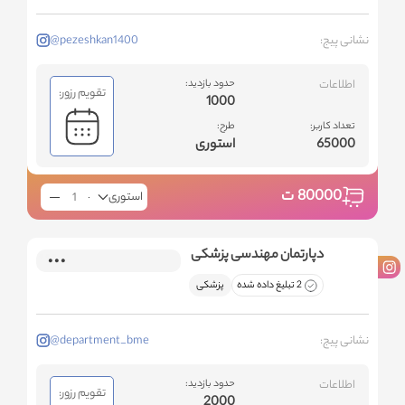
نشانی پیج:
@pezeshkan1400
اطلاعات
حدود بازدید:
تقویم رزور:
1000
تعداد کاربر:
طرح:
65000
استوری
80000
ت
استوری
دپارتمان مهندسی پزشکی
2 تبلیغ داده شده
پزشکی
نشانی پیج:
@department_bme
اطلاعات
حدود بازدید:
تقویم رزور:
2000