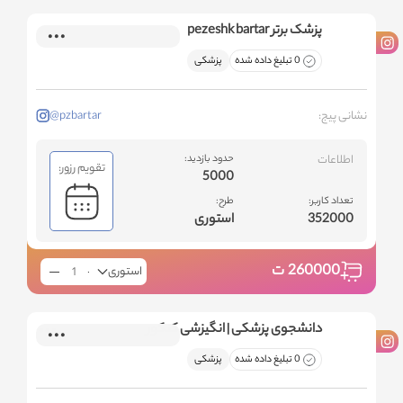
پزشک برتر pezeshk bartar
0 تبلیغ داده شده
پزشکی
نشانی پیج:
@pzbartar
اطلاعات
حدود بازدید:
تقویم رزور:
5000
تعداد کاربر:
طرح:
352000
استوری
260000
ت
استوری
دانشجوی پزشکی | انگیزشی کنکور
0 تبلیغ داده شده
پزشکی