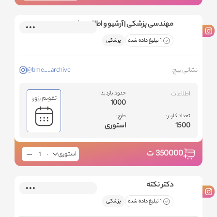
مهندسی پزشکی | آرشیو و اطلاع رسانی
1 تبلیغ داده شده
پزشکی
نشانی پیج:
@bme__archive
اطلاعات
حدود بازدید:
تقویم رزور:
1000
تعداد کاربر:
طرح:
1500
استوری
350000
ت
استوری
دکتر نکته
1 تبلیغ داده شده
پزشکی