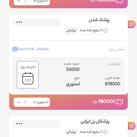
1500000
ت
استوری
پزشک شدن
3 تبلیغ داده شده
پزشکی
نشانی پیج:
@pezeshk_shodan
اطلاعات
حدود بازدید:
تقویم رزور:
50000
تعداد کاربر:
طرح:
878000
استوری
980000
ت
استوری
پزشکان زن ایرانی
2 تبلیغ داده شده
پزشکی