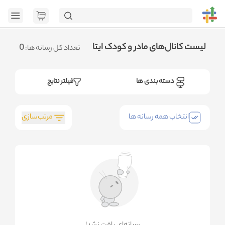
[GET] "https://admin.htt
page=1&category_ids=%5B85%5D&social=Eitaa&sort_field=orders_nu
<no resp
.متوجه شدم
لیست کانال‌های مادر و کودک ایتا
0
تعداد کل رسانه ها:
دسته بندی ها
فیلتر نتایج
مرتب‌سازی
انتخاب همه رسانه ها