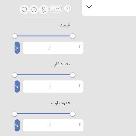
قیمت
برو
تعداد کاربر
برو
حدود بازدید
برو