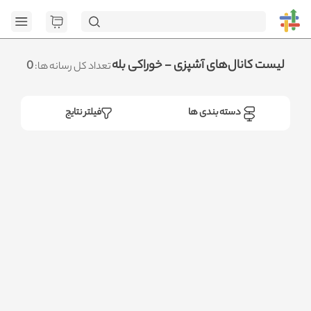
[GET] "https://admin.httb.ir/api/category": <no response>
Failed to fetch
.متوجه شدم
لیست کانال‌های آشپزی - خوراکی بله
0
تعداد کل رسانه ها:
دسته بندی ها
فیلتر نتایج