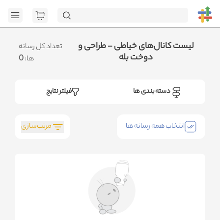
[GET] "https://admin.httb.ir/api/category": <no response>
Failed to fetch
.متوجه شدم
لیست کانال‌های خیاطی - طراحی و
تعداد کل رسانه
دوخت بله
0
ها:
دسته بندی ها
فیلتر نتایج
مرتب‌سازی
انتخاب همه رسانه ها