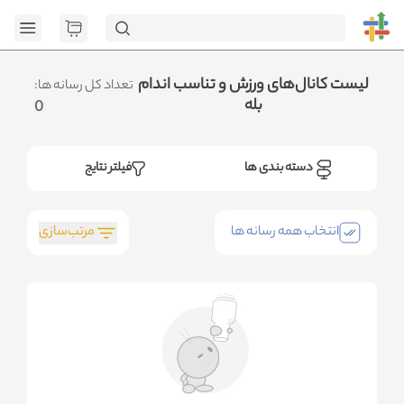
[GET] "https://admin.httb.ir/api/category": <no response>
Failed to fetch
.متوجه شدم
لیست کانال‌های ورزش و تناسب اندام
تعداد کل رسانه ها:
بله
0
دسته بندی ها
فیلتر نتایج
مرتب‌سازی
انتخاب همه رسانه ها