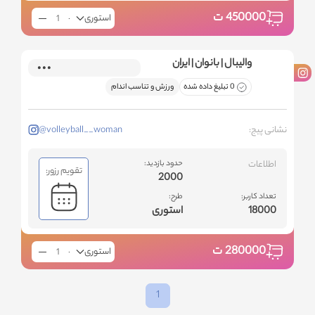
450000
ت
استوری
والیبال | بانوان | ایران
0 تبلیغ داده شده
ورزش و تناسب اندام
نشانی پیج:
@volleyball__woman
اطلاعات
حدود بازدید:
تقویم رزور:
2000
تعداد کاربر:
طرح:
18000
استوری
280000
ت
استوری
1