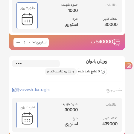
اطلاعات
حدود بازدید:
تقویم رزور:
1000
تعداد کاربر:
طرح:
30000
استوری
540000
ت
استوری
ورزش بانوان
0 تبلیغ داده شده
ورزش و تناسب اندام
نشانی پیج:
@varzesh_ba_raghs
اطلاعات
حدود بازدید:
تقویم رزور:
30000
تعداد کاربر:
طرح:
439000
استوری