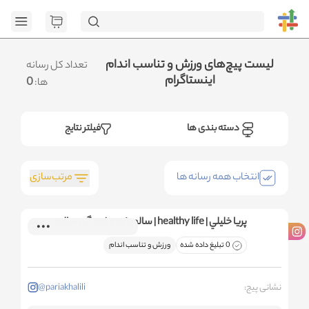
[GET] "
page=1&category_ids=%5B%22100%22%5D&social=Instagram&sort_fie
.متوجه شدم
لیست پیچ‌های ورزش و تناسب اندام
تعداد کل رسانه
اینستاگرام
0
ها:
دسته بندی ها
فیلتر نتایج
مرتب‌سازی
انتخاب همه رسانه ها
پریا خليلي | healthy life | سالم خوری| زندگی سالم
0 تبلیغ داده شده
ورزش و تناسب اندام
نشانی پیج:
@pariakhalili