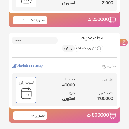
21000
استوری
250000
ت
استوری
مجله به دونه
1 تبلیغ داده شده
ورزش
نشانی پیج:
@behdoone.mag
اطلاعات
حدود بازدید:
تقویم رزور:
40000
تعداد کاربر:
طرح:
1100000
استوری
800000
ت
استوری