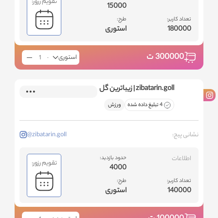
تقویم رزور:
15000
تعداد کاربر:
طرح:
180000
استوری
300000
ت
استوری
zibatarin.goll | زیباترین گل
4 تبلیغ داده شده
ورزش
نشانی پیج:
@zibatarin.goll
اطلاعات
حدود بازدید:
تقویم رزور:
4000
تعداد کاربر:
طرح:
140000
استوری