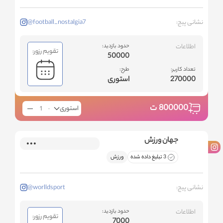
نشانی پیج:
@football_nostalgia7
اطلاعات
حدود بازدید:
تقویم رزور:
50000
تعداد کاربر:
طرح:
270000
استوری
800000
ت
استوری
جهان ورزش
3 تبلیغ داده شده
ورزش
نشانی پیج:
@worlldsport
اطلاعات
حدود بازدید:
تقویم رزور:
7000