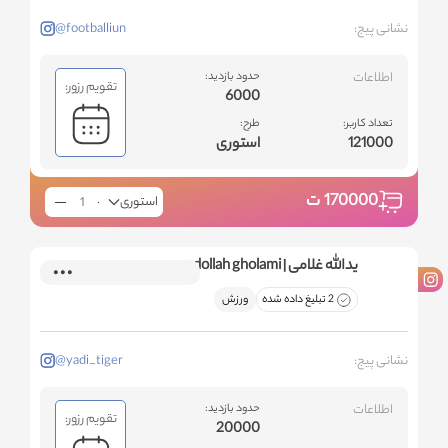
نشانی پیج:
@footballiun
اطلاعات
حدود بازدید:
تقویم رزور:
6000
تعداد کاربر:
طرح:
121000
استوری
170000
ت
استوری
یدالله غلامی | yadollah gholami
2 تبلیغ داده شده
ورزش
نشانی پیج:
@yadi_tiger
اطلاعات
حدود بازدید:
تقویم رزور:
20000