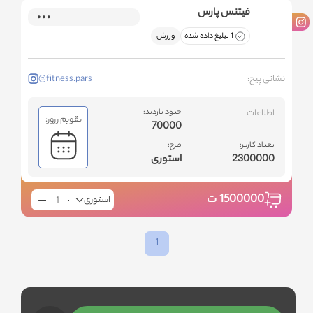
فیتنس پارس
1 تبلیغ داده شده
ورزش
نشانی پیج:
@fitness.pars
اطلاعات
حدود بازدید:
تقویم رزور:
70000
تعداد کاربر:
طرح:
2300000
استوری
1500000
ت
استوری
1