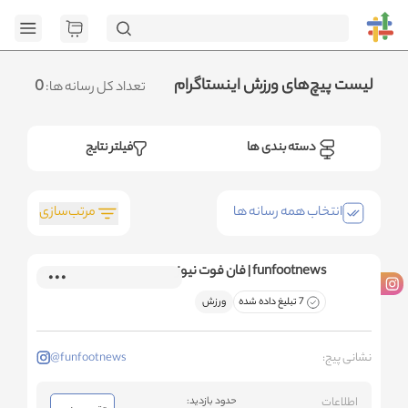
[GET] "ht
page=1&category_ids=%5B%2272%22%5D&social=Instagram&sort_fiel
.متوجه شدم
لیست پیچ‌های ورزش اینستاگرام
0
تعداد کل رسانه ها:
دسته بندی ها
فیلتر نتایج
مرتب‌سازی
انتخاب همه رسانه ها
funfootnews | فان فوت نیوز
7 تبلیغ داده شده
ورزش
نشانی پیج:
@funfootnews
اطلاعات
حدود بازدید: