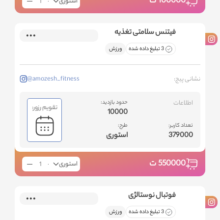
100000
ت
استوری
فیتنس سلامتی تغذیه
3 تبلیغ داده شده
ورزش
نشانی پیج:
@amozesh_fitness
اطلاعات
حدود بازدید:
تقویم رزور:
10000
تعداد کاربر:
طرح:
379000
استوری
550000
ت
استوری
فوتبال نوستالژی
3 تبلیغ داده شده
ورزش