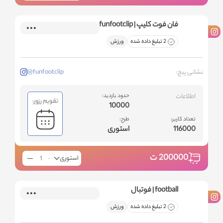
فان فوت کلیپ | funfootclip
2 تبلیغ داده شده
ورزش
نشانی پیج:
@funfootclip
اطلاعات
حدود بازدید:
تقویم رزور:
10000
تعداد کاربر:
طرح:
116000
استوری
200000
ت
استوری
football | فوتبال
2 تبلیغ داده شده
ورزش