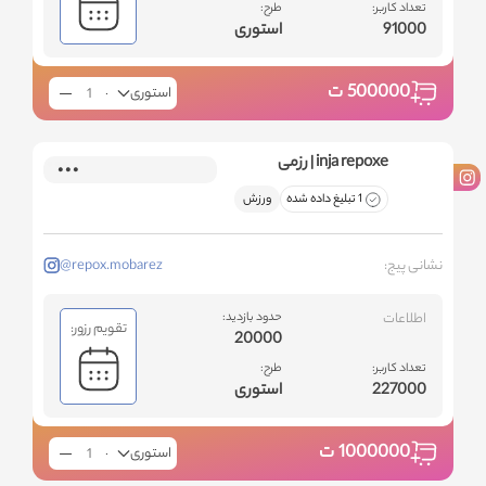
تعداد کاربر:
طرح:
91000
استوری
500000
ت
استوری
inja repoxe | رزمی
1 تبلیغ داده شده
ورزش
نشانی پیج:
@repox.mobarez
اطلاعات
حدود بازدید:
تقویم رزور:
20000
تعداد کاربر:
طرح:
227000
استوری
1000000
ت
استوری