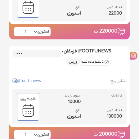
تعداد کاربر:
طرح:
22000
استوری
220000
ت
استوری
FOOTFUNEWS | فوتفان نیوز
2 تبلیغ داده شده
ورزش
نشانی پیج:
@footfunews
اطلاعات
حدود بازدید:
تقویم رزور:
10000
تعداد کاربر:
طرح:
130000
استوری
200000
ت
استوری