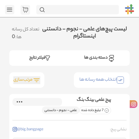
[GET] "
page=1&category_ids=%5B%22107%22%5D&social=Instagram&sort_fie
.متوجه شدم
لیست پیچ‌های علمی - نجوم - دانستنی
تعداد کل رسانه
اینستاگرام
0
ها:
دسته بندی ها
فیلتر نتایج
مرتب‌سازی
انتخاب همه رسانه ها
پیج علمی بینگ بنگ
7 تبلیغ داده شده
علمی - نجوم - دانستنی
نشانی پیج:
@big.bangpage