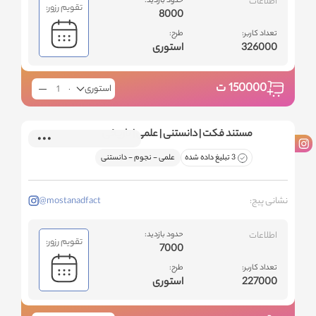
اطلاعات
حدود بازدید:
تقویم رزور:
8000
تعداد کاربر:
طرح:
326000
استوری
150000
ت
استوری
مستند فکت | دانستنی | علمی | تاریخی
3 تبلیغ داده شده
علمی - نجوم - دانستنی
نشانی پیج:
@mostanadfact
اطلاعات
حدود بازدید:
تقویم رزور:
7000
تعداد کاربر:
طرح:
227000
استوری