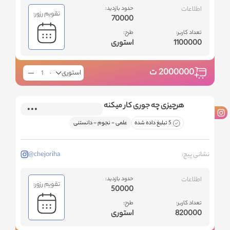
اطلاعات
حدود بازدید:
تقویم رزور:
70000
تعداد کاربر:
طرح:
1100000
استوری
2000000
ت
استوری
هرچیزی چه جوری کار میکنه
5 تبلیغ داده شده
علمی - نجوم - دانستنی
نشانی پیج:
@chejoriha
اطلاعات
حدود بازدید:
تقویم رزور:
50000
تعداد کاربر:
طرح:
820000
استوری