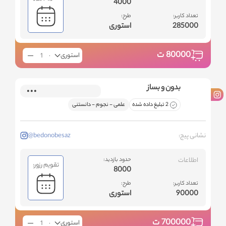
4000
تعداد کاربر:
طرح:
285000
استوری
80000
ت
استوری
بدون و بساز
2 تبلیغ داده شده
علمی - نجوم - دانستنی
نشانی پیج:
@bedonobesaz
اطلاعات
حدود بازدید:
تقویم رزور:
8000
تعداد کاربر:
طرح:
90000
استوری
700000
ت
استوری