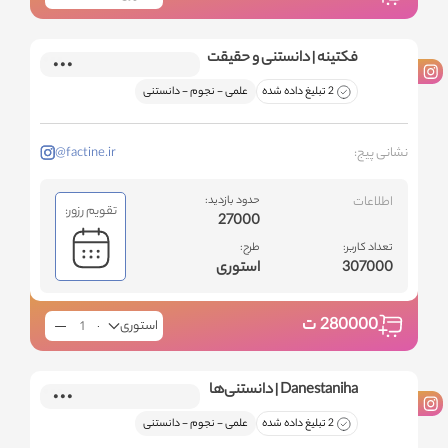
فکتینه | دانستنی و حقیقت
2 تبلیغ داده شده
علمی - نجوم - دانستنی
نشانی پیج:
@factine.ir
اطلاعات
حدود بازدید:
تقویم رزور:
27000
تعداد کاربر:
طرح:
307000
استوری
280000
ت
استوری
Danestaniha | دانستنی‌ها
2 تبلیغ داده شده
علمی - نجوم - دانستنی