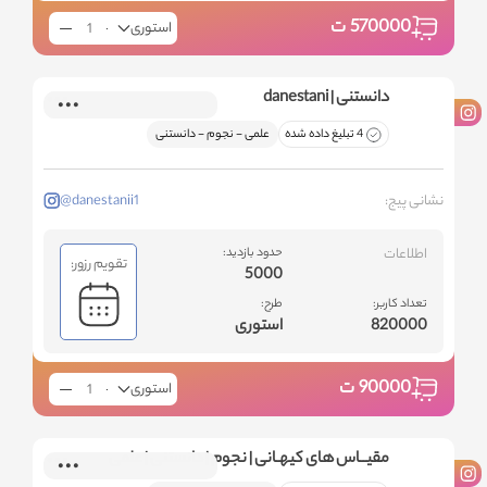
570000
ت
استوری
دانستنی | danestani
4 تبلیغ داده شده
علمی - نجوم - دانستنی
نشانی پیج:
@danestanii1
اطلاعات
حدود بازدید:
تقویم رزور:
5000
تعداد کاربر:
طرح:
820000
استوری
90000
ت
استوری
مقیــاس های کیهـانی | نجوم | دانستنی | علمی