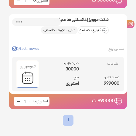
500000
ت
استوری
فکت موویز | دانستنی ها عجایب
2 تبلیغ داده شده
علمی - نجوم - دانستنی
نشانی پیج:
@fact.moves
اطلاعات
حدود بازدید:
تقویم رزور:
30000
تعداد کاربر:
طرح:
999000
استوری
890000
ت
استوری
1