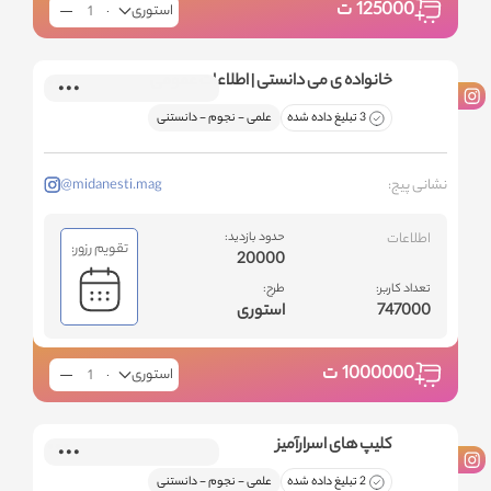
125000
ت
استوری
خانواده ی می دانستی | اطلاعات عمومی
3 تبلیغ داده شده
علمی - نجوم - دانستنی
نشانی پیج:
@midanesti.mag
اطلاعات
حدود بازدید:
تقویم رزور:
20000
تعداد کاربر:
طرح:
747000
استوری
1000000
ت
استوری
کلیپ های اسرارآمیز
2 تبلیغ داده شده
علمی - نجوم - دانستنی