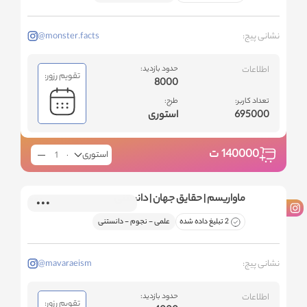
نشانی پیج:
@monster.facts
اطلاعات
حدود بازدید:
تقویم رزور:
8000
تعداد کاربر:
طرح:
695000
استوری
140000
ت
استوری
ماواریسم | حقایق جهان | دانستنی
2 تبلیغ داده شده
علمی - نجوم - دانستنی
نشانی پیج:
@mavaraeism
اطلاعات
حدود بازدید:
تقویم رزور: