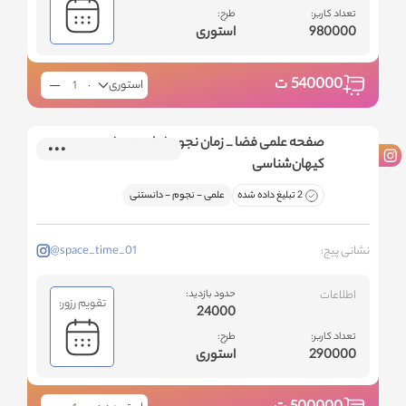
تعداد کاربر:
طرح:
980000
استوری
540000
ت
استوری
صفحه علمی فضا _ زمان نجوم | دانستنی |
کیهان‌شناسی
2 تبلیغ داده شده
علمی - نجوم - دانستنی
نشانی پیج:
@space_time_01
اطلاعات
حدود بازدید:
تقویم رزور:
24000
تعداد کاربر:
طرح:
290000
استوری