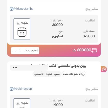
نشانی پیج:
@1danestaniha
اطلاعات
حدود بازدید:
تقویم رزور:
30000
تعداد کاربر:
طرح:
375000
استوری
600000
ت
استوری
ببین بدونی |دانستنی | فکت | حقایق | عجایب
2 تبلیغ داده شده
علمی - نجوم - دانستنی
نشانی پیج:
@bebinbedoni
اطلاعات
حدود بازدید:
تقویم رزور:
19000