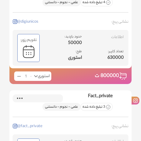
4 تبلیغ داده شده
علمی - نجوم - دانستنی
نشانی پیج:
@digiunicos
اطلاعات
حدود بازدید:
تقویم رزور:
50000
تعداد کاربر:
طرح:
630000
استوری
800000
ت
استوری
Fact_private
3 تبلیغ داده شده
علمی - نجوم - دانستنی
نشانی پیج:
@fact_private