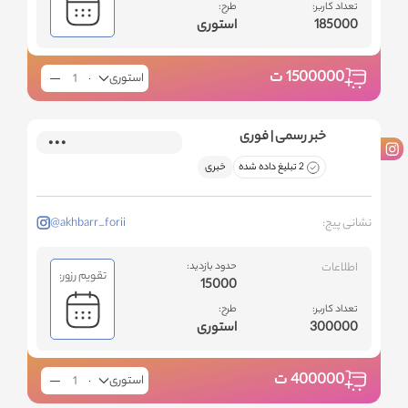
تعداد کاربر:
طرح:
185000
استوری
1500000
ت
استوری
خبر رسمی | فوری
2 تبلیغ داده شده
خبری
نشانی پیج:
@akhbarr_forii
اطلاعات
حدود بازدید:
تقویم رزور:
15000
تعداد کاربر:
طرح:
300000
استوری
400000
ت
استوری