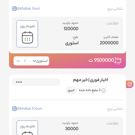
نشانی پیج:
@khabar.fouri
اطلاعات
حدود بازدید:
تقویم رزور:
120000
تعداد کاربر:
طرح:
2000000
استوری
9500000
ت
استوری
اخبار فوری | خبر مهم
2 تبلیغ داده شده
خبری
نشانی پیج:
@khabar.foouri
اطلاعات
حدود بازدید:
تقویم رزور:
30000