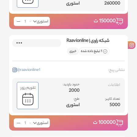
260000
استوری
150000
ت
استوری
شبکه راوی | Raavionline
1 تبلیغ داده شده
خبری
نشانی پیج:
@raavionline1
اطلاعات
حدود بازدید:
تقویم رزور:
2000
تعداد کاربر:
طرح:
5000
استوری
100000
ت
استوری