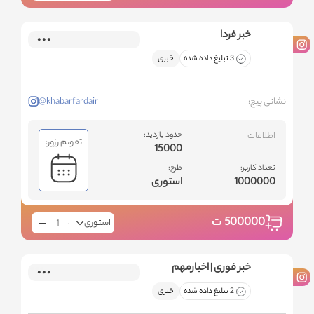
خبر فردا
3 تبلیغ داده شده
خبری
نشانی پیج:
@khabarfardair
اطلاعات
حدود بازدید:
تقویم رزور:
15000
تعداد کاربر:
طرح:
1000000
استوری
500000
ت
استوری
خبر فوری | اخبارمهم
2 تبلیغ داده شده
خبری