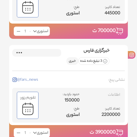
تعداد کاربر:
طرح:
445000
استوری
700000
ت
استوری
خبرگزاری فارس
3 تبلیغ داده شده
خبری
نشانی پیج:
@fars_news
اطلاعات
حدود بازدید:
تقویم رزور:
150000
تعداد کاربر:
طرح:
2200000
استوری
3900000
ت
استوری