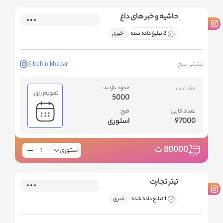
حاشیه و خبر های داغ
2 تبلیغ داده شده
خبری
نشانی پیج:
@bebin.khabar
اطلاعات
حدود بازدید:
تقویم رزور:
5000
تعداد کاربر:
طرح:
97000
استوری
80000
ت
استوری
تیتر تجارت
1 تبلیغ داده شده
خبری