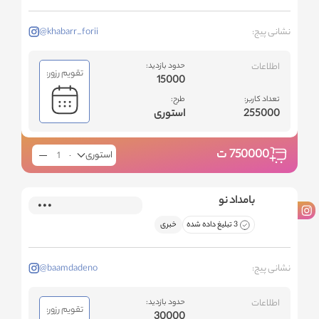
نشانی پیج:
@khabarr_forii
اطلاعات
حدود بازدید:
تقویم رزور:
15000
تعداد کاربر:
طرح:
255000
استوری
750000
ت
استوری
بامداد نو
3 تبلیغ داده شده
خبری
نشانی پیج:
@baamdadeno
اطلاعات
حدود بازدید:
تقویم رزور:
30000