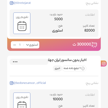
نشانی پیج:
@titretejarat
اطلاعات
حدود بازدید:
تقویم رزور:
5000
تعداد کاربر:
طرح:
82000
استوری
300000
ت
استوری
اخبار بدون سانسور ایران جهان
1 تبلیغ داده شده
خبری
نشانی پیج:
@bedonesansor_official
اطلاعات
حدود بازدید:
تقویم رزور:
10000
تعداد کاربر:
طرح: