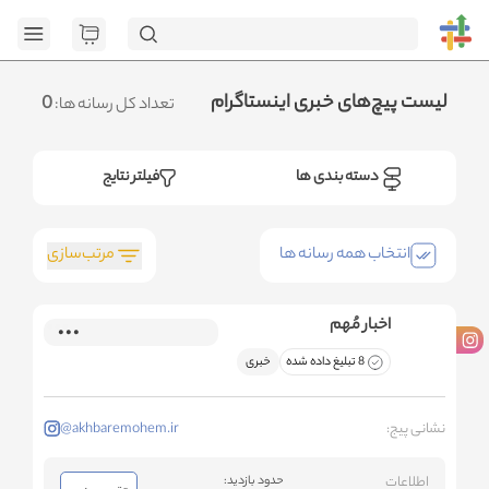
[GET] "https://admin.httb.ir/api/media?
page=1&social=all&sort_field=orders_num&sort_type=desc":
<no response> Failed to fetch
.متوجه شدم
لیست پیچ‌های خبری اینستاگرام
0
تعداد کل رسانه ها:
دسته بندی ها
فیلتر نتایج
مرتب‌سازی
انتخاب همه رسانه ها
اخبار مُهم
8 تبلیغ داده شده
خبری
نشانی پیج:
@akhbaremohem.ir
اطلاعات
حدود بازدید: