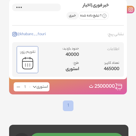
خبر فوری | اخبار
1 تبلیغ داده شده
خبری
نشانی پیج:
@khabare__fouri
اطلاعات
حدود بازدید:
تقویم رزور:
40000
تعداد کاربر:
طرح:
465000
استوری
2500000
ت
استوری
1