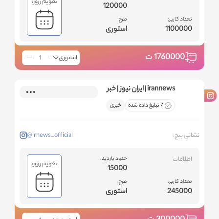
تقویم رزور:
120000
تعداد کاربر:
طرح:
1100000
استوری
1760000
ت
استوری
irannews | ایران نیوز | خبر
7 تبلیغ داده شده
خبری
نشانی پیج:
@irnews_official
اطلاعات
حدود بازدید:
تقویم رزور:
15000
تعداد کاربر:
طرح:
245000
استوری