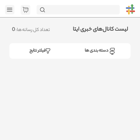
[GET] "https://admin.httb.ir/api/category": <no response>
Failed to fetch
.متوجه شدم
لیست کانال‌های خبری ایتا
0
تعداد کل رسانه ها:
دسته بندی ها
فیلتر نتایج