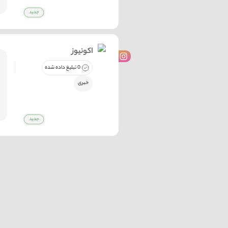
اکونیوز
0 تبلیغ داده شده
خبری