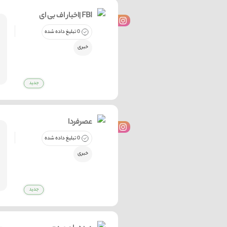
اخبار اف بی ای| FBI
0 تبلیغ داده شده
خبری
عصرفردا
0 تبلیغ داده شده
خبری