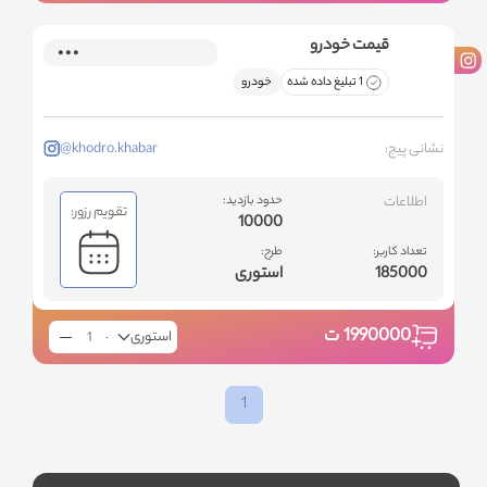
قيمت خودرو
1 تبلیغ داده شده
خودرو
نشانی پیج:
@khodro.khabar
اطلاعات
حدود بازدید:
تقویم رزور:
10000
تعداد کاربر:
طرح:
185000
استوری
1990000
ت
استوری
1