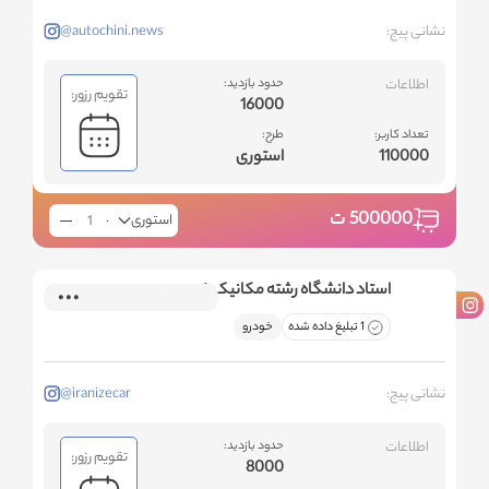
نشانی پیج:
@autochini.news
اطلاعات
حدود بازدید:
تقویم رزور:
16000
تعداد کاربر:
طرح:
110000
استوری
500000
ت
استوری
استاد دانشگاه رشته مکانیک خودرو
1 تبلیغ داده شده
خودرو
نشانی پیج:
@iranizecar
اطلاعات
حدود بازدید:
تقویم رزور:
8000