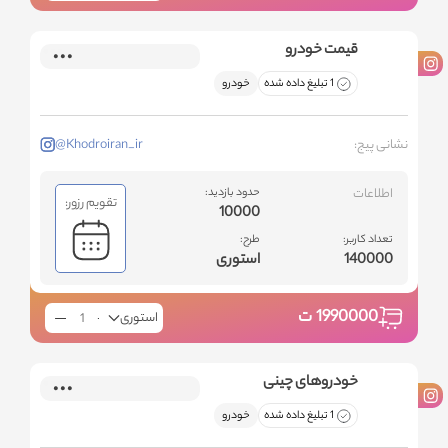
قیمت خودرو
1 تبلیغ داده شده
خودرو
نشانی پیج:
@Khodroiran_ir
اطلاعات
حدود بازدید:
تقویم رزور:
10000
تعداد کاربر:
طرح:
140000
استوری
1990000
ت
استوری
خودروهای چینی
1 تبلیغ داده شده
خودرو