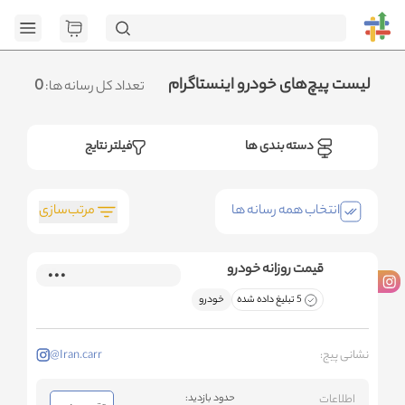
[GET] "h
page=1&category_ids=%5B%2296%22%5D&social=Instagram&sort_fiel
.متوجه شدم
لیست پیچ‌های خودرو اینستاگرام
0
تعداد کل رسانه ها:
دسته بندی ها
فیلتر نتایج
مرتب‌سازی
انتخاب همه رسانه ها
قیمت روزانه خودرو
5 تبلیغ داده شده
خودرو
نشانی پیج:
@Iran.carr
اطلاعات
حدود بازدید: