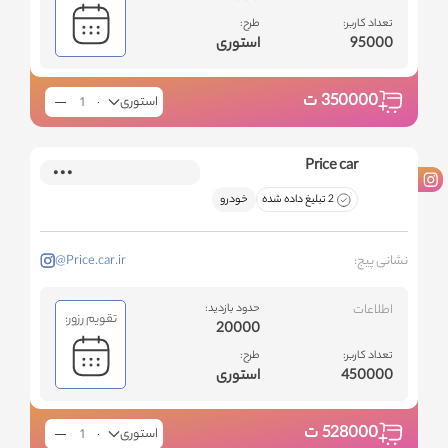
تعداد کاربر:
طرح:
95000
استوری
350000
ت
استوری
Price car
2 تبلیغ داده شده
خودرو
نشانی پیج:
@Price.car.ir
اطلاعات
حدود بازدید:
تقویم رزور:
20000
تعداد کاربر:
طرح:
450000
استوری
528000
ت
استوری