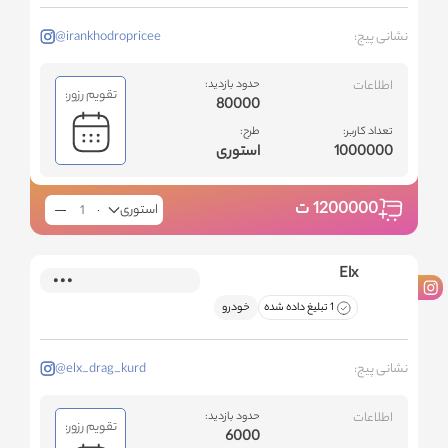
نشانی پیج:
@irankhodropricee
اطلاعات
حدود بازدید:
تقویم رزور:
80000
تعداد کاربر:
طرح:
1000000
استوری
1200000
ت
استوری
Elx
1 تبلیغ داده شده
خودرو
نشانی پیج:
@elx_drag_kurd
اطلاعات
حدود بازدید:
تقویم رزور:
6000