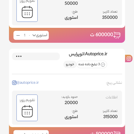
تقویم رزور:
50000
تعداد کاربر:
طرح:
350000
استوری
600000
ت
استوری
Autoprice.ir اتوپرایس
3 تبلیغ داده شده
خودرو
نشانی پیج:
@autoprice.ir
اطلاعات
حدود بازدید:
تقویم رزور:
20000
تعداد کاربر:
طرح:
315000
استوری