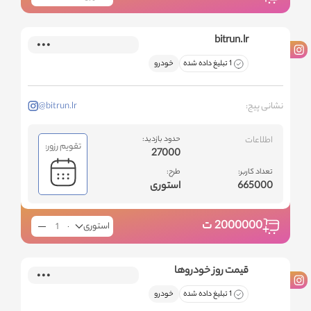
bitrun.lr
1 تبلیغ داده شده
خودرو
نشانی پیج:
@bitrun.lr
اطلاعات
حدود بازدید:
تقویم رزور:
27000
تعداد کاربر:
طرح:
665000
استوری
2000000
ت
استوری
قیمت روز خودروها
1 تبلیغ داده شده
خودرو