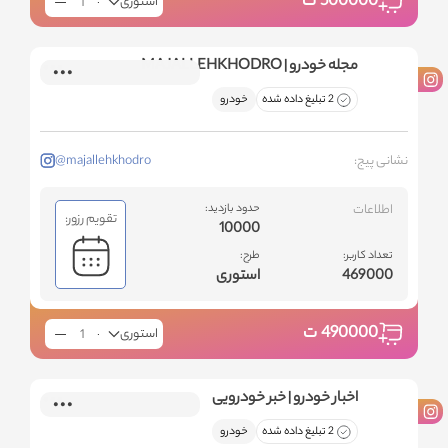
500000
ت
استوری
مجله خودرو | MAJALLEHKHODRO
2 تبلیغ داده شده
خودرو
نشانی پیج:
@majallehkhodro
اطلاعات
حدود بازدید:
تقویم رزور:
10000
تعداد کاربر:
طرح:
469000
استوری
490000
ت
استوری
اخبار خودرو | خبر خودرویی
2 تبلیغ داده شده
خودرو