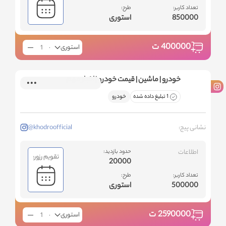
تعداد کاربر:
طرح:
850000
استوری
400000
ت
استوری
خودرو | ماشين | قيمت خودرو | اخبار مهم
1 تبلیغ داده شده
خودرو
نشانی پیج:
@khodroofficial
اطلاعات
حدود بازدید:
تقویم رزور:
20000
تعداد کاربر:
طرح:
500000
استوری
2590000
ت
استوری