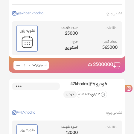
نشانی پیج:
@akhbar.khodro
اطلاعات
حدود بازدید:
تقویم رزور:
25000
تعداد کاربر:
طرح:
565000
استوری
2500000
ت
استوری
خودرو ۴۷ | 47khodro
2 تبلیغ داده شده
خودرو
نشانی پیج:
@47khodro
اطلاعات
حدود بازدید:
تقویم رزور:
12000