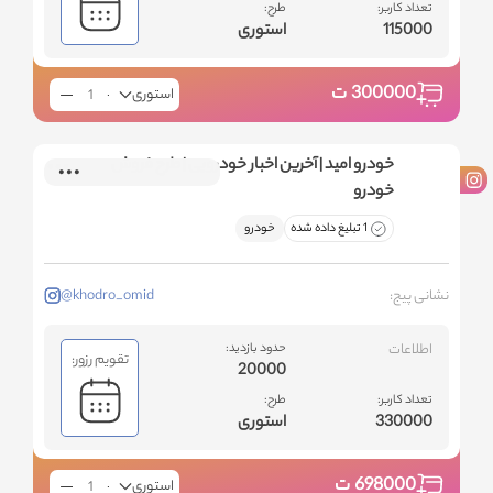
تعداد کاربر:
طرح:
115000
استوری
300000
ت
استوری
خودرو امید | آخرین اخبار خودرویی | طرح فروش
خودرو
1 تبلیغ داده شده
خودرو
نشانی پیج:
@khodro_omid
اطلاعات
حدود بازدید:
تقویم رزور:
20000
تعداد کاربر:
طرح:
330000
استوری
698000
ت
استوری