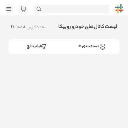
[GET] "https://admin.httb.ir/api/category": <no response>
Failed to fetch
.متوجه شدم
لیست کانال‌های خودرو روبیکا
0
تعداد کل رسانه ها:
دسته بندی ها
فیلتر نتایج