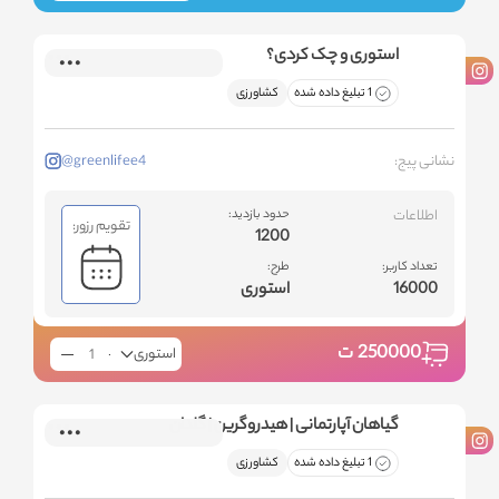
استوری و چک کردی؟
1 تبلیغ داده شده
کشاورزی
نشانی پیج:
@greenlifee4
اطلاعات
حدود بازدید:
تقویم رزور:
1200
تعداد کاربر:
طرح:
16000
استوری
250000
ت
استوری
گیاهان آپارتمانی | هیدروگرین | گلدان
1 تبلیغ داده شده
کشاورزی