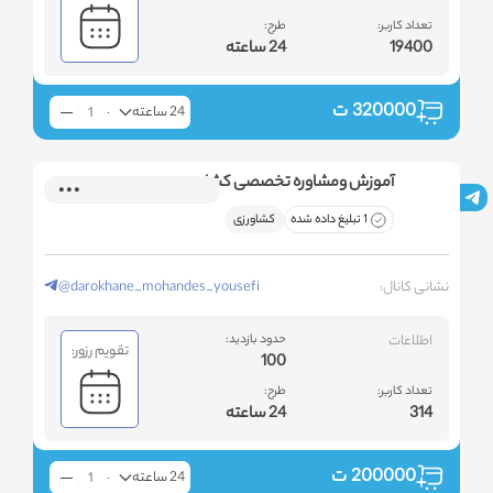
تعداد کاربر:
طرح:
19400
24 ساعته
320000
ت
24 ساعته
آموزش ومشاوره تخصصی کشاورزی
1 تبلیغ داده شده
کشاورزی
نشانی کانال:
@darokhane_mohandes_yousefi
اطلاعات
حدود بازدید:
تقویم رزور:
100
تعداد کاربر:
طرح:
314
24 ساعته
200000
ت
24 ساعته