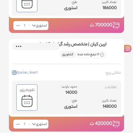
تعداد کاربر:
طرح:
186000
استوری
700000
ت
استوری
ارین کیان | متخصص رشد گیاهان آپارتمانی
0 تبلیغ داده شده
کشاورزی
نشانی پیج:
@arian_kian1
اطلاعات
حدود بازدید:
تقویم رزور:
14000
تعداد کاربر:
طرح:
148000
استوری
420000
ت
استوری