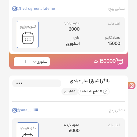
نشانی پیج:
@hydrogreen_fateme
اطلاعات
حدود بازدید:
تقویم رزور:
2000
تعداد کاربر:
طرح:
15000
استوری
150000
ت
استوری
بلاگر | شیراز | سارا عبادی
0 تبلیغ داده شده
کشاورزی
نشانی پیج:
@sara__iiiiiii
اطلاعات
حدود بازدید:
تقویم رزور:
6000