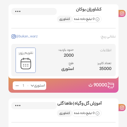
کشاورزان بوکان
0 تبلیغ داده شده
کشاورزی
نشانی پیج:
@bukan_warz
اطلاعات
حدود بازدید:
تقویم رزور:
2000
تعداد کاربر:
طرح:
35000
استوری
90000
ت
استوری
آموزش گل وگیاه | طاها گلی
0 تبلیغ داده شده
کشاورزی