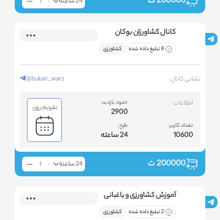
200000
ت
24 ساعته
کانال کشاورزان بوکان
8 تبلیغ داده شده
کشاورزی
نشانی کانال:
@bukan_warz
اطلاعات
حدود بازدید:
تقویم رزور:
2900
تعداد کاربر:
طرح:
10600
24 ساعته
200000
ت
24 ساعته
آموزش کشاورزی و باغبانی
2 تبلیغ داده شده
کشاورزی