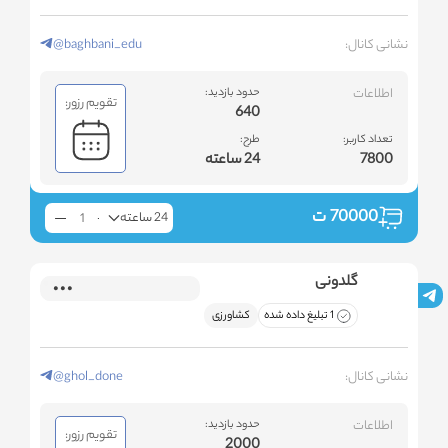
نشانی کانال:
@baghbani_edu
اطلاعات
حدود بازدید:
تقویم رزور:
640
تعداد کاربر:
طرح:
7800
24 ساعته
70000
ت
24 ساعته
گلدونی
1 تبلیغ داده شده
کشاورزی
نشانی کانال:
@ghol_done
اطلاعات
حدود بازدید:
تقویم رزور:
2000