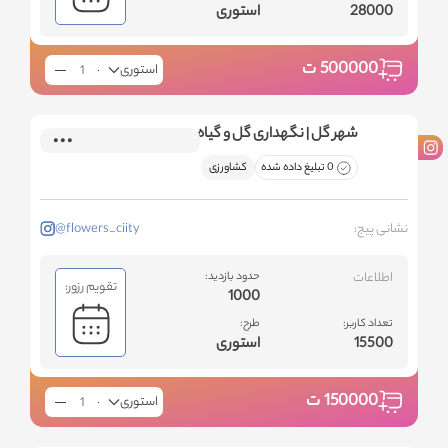
28000
استوری
500000
ت
استوری
شهر گل | نگهداری گل و گیاه
0 تبلیغ داده شده
کشاورزی
نشانی پیج:
@flowers_ciity
اطلاعات
حدود بازدید:
تقویم رزور:
1000
تعداد کاربر:
طرح:
15500
استوری
150000
ت
استوری