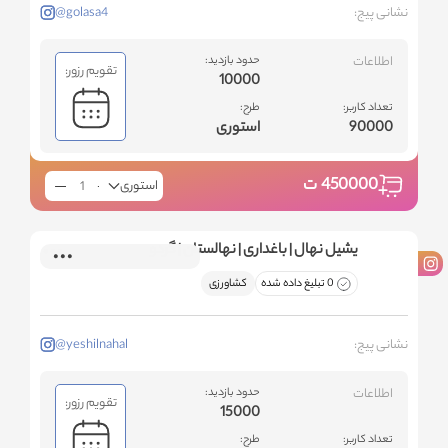
نشانی پیج:
@golasa4
اطلاعات
حدود بازدید:
تقویم رزور:
10000
تعداد کاربر:
طرح:
90000
استوری
450000
ت
استوری
یشیل نهال | باغداری | نهالستان | گردو
0 تبلیغ داده شده
کشاورزی
نشانی پیج:
@yeshilnahal
اطلاعات
حدود بازدید:
تقویم رزور:
15000
تعداد کاربر:
طرح: