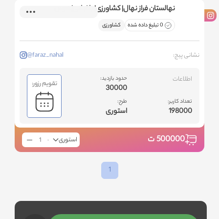
نهالستان فراز نهال| کشاورزی| باغبانی| هرس
0 تبلیغ داده شده
کشاورزی
نشانی پیج:
@faraz_nahal
اطلاعات
حدود بازدید:
تقویم رزور:
30000
تعداد کاربر:
طرح:
198000
استوری
500000
ت
استوری
1