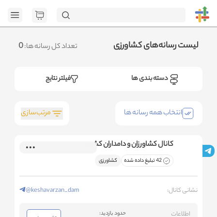
[GET] "https://admin.httb.ir/api/media?
page=1&social=all&sort_field=orders_num&sort_type=desc":
<no response> Failed to fetch
.متوجه شدم
لیست رسانه‌های کشاورزی
0
تعداد کل رسانه ها:
دسته بندی ها
فیلتر نتایج
مرتب‌سازی
انتخاب همه رسانه ها
کانال کشاورزان و دامداران کشور
42 تبلیغ داده شده
کشاورزی
نشانی کانال:
@keshavarzan_dam
اطلاعات
حدود بازدید: