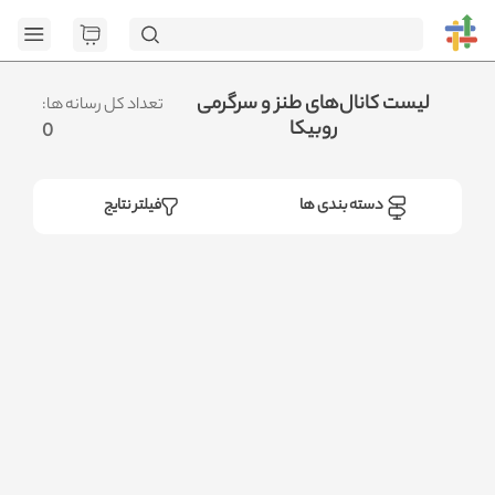
[GET] "https://admin.httb.ir/api/category": <no response>
Failed to fetch
.متوجه شدم
لیست کانال‌های طنز و سرگرمی
تعداد کل رسانه ها:
روبیکا
0
دسته بندی ها
فیلتر نتایج