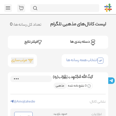
[GET] "h
page=1&category_ids=%5B%22130%22%5D&social=Telegram&sort_fie
.متوجه شدم
لیست کانال‌های مذهبی تلگرام
0
تعداد کل رسانه ها:
دسته بندی ها
فیلتر نتایج
مرتب‌سازی
انتخاب همه رسانه ها
آیَتُ الله مُجْتَهِدےٖ تِهْرَانےٖ(ره)
3 تبلیغ داده شده
مذهبی
نشانی کانال:
@Amojtahedie
اطلاعات
حدود بازدید: