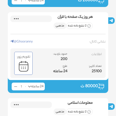
200000
ت
24 ساعته
هر روز یک صفحه با قرآن
2 تبلیغ داده شده
مذهبی
نشانی کانال:
@Ghooranny
اطلاعات
حدود بازدید:
تقویم رزور:
200
تعداد کاربر:
طرح:
25100
24 ساعته
80000
ت
24 ساعته
معلومات اسلامی
2 تبلیغ داده شده
مذهبی