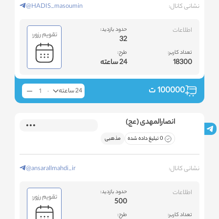
نشانی کانال:
@HADIS_masoumin
اطلاعات
حدود بازدید:
تقویم رزور:
32
تعداد کاربر:
طرح:
18300
24 ساعته
100000
ت
24 ساعته
انصارالمهدی (عج)
0 تبلیغ داده شده
مذهبی
نشانی کانال:
@ansarallmahdi_ir
اطلاعات
حدود بازدید:
تقویم رزور:
500
تعداد کاربر:
طرح: