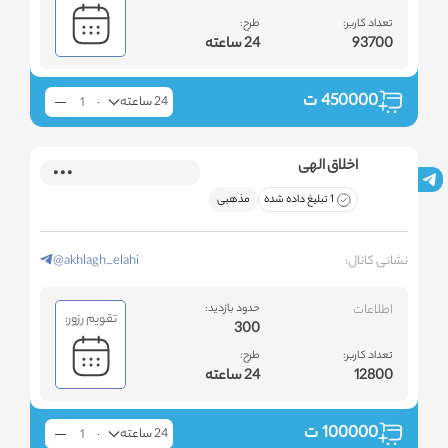
تعداد کاربر:
طرح:
93700
24 ساعته
450000
ت
24 ساعته
اخلاق الهی
1 تبلیغ داده شده
مذهبی
نشانی کانال:
@akhlagh_elahi
اطلاعات
حدود بازدید:
تقویم رزور:
300
تعداد کاربر:
طرح:
12800
24 ساعته
100000
ت
24 ساعته