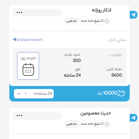
اذکار روزانه
0 تبلیغ داده شده
مذهبی
نشانی کانال:
@azkarrozaneh
اطلاعات
حدود بازدید:
تقویم رزور:
300
تعداد کاربر:
طرح:
8600
24 ساعته
10000
ت
24 ساعته
حدیث معصومین
0 تبلیغ داده شده
مذهبی