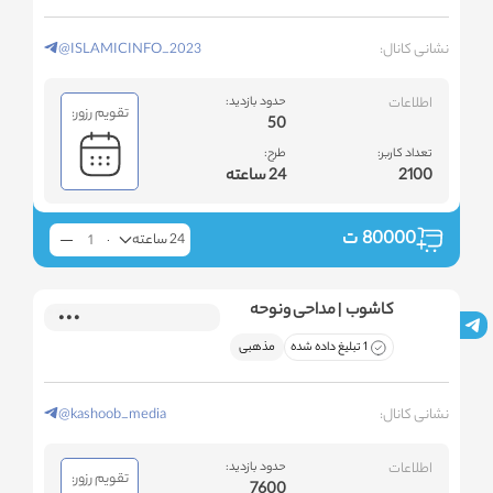
نشانی کانال:
@ISLAMICINFO_2023
اطلاعات
حدود بازدید:
تقویم رزور:
50
تعداد کاربر:
طرح:
2100
24 ساعته
80000
ت
24 ساعته
کاشوب | مداحی ونوحه
1 تبلیغ داده شده
مذهبی
نشانی کانال:
@kashoob_media
اطلاعات
حدود بازدید:
تقویم رزور:
7600