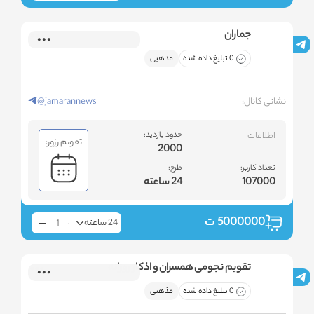
جماران
0 تبلیغ داده شده
مذهبی
نشانی کانال:
@jamarannews
اطلاعات
حدود بازدید:
تقویم رزور:
2000
تعداد کاربر:
طرح:
107000
24 ساعته
5000000
ت
24 ساعته
تقویم نجومی همسران و اذکار روزانه
0 تبلیغ داده شده
مذهبی