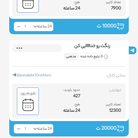
تعداد کاربر:
طرح:
7900
24 ساعته
10000
ت
24 ساعته
رنگت رو خدااااایی کن
0 تبلیغ داده شده
مذهبی
نشانی کانال:
@jomalate10rishteri
اطلاعات
حدود بازدید:
تقویم رزور:
427
تعداد کاربر:
طرح:
12300
24 ساعته
20000
ت
24 ساعته