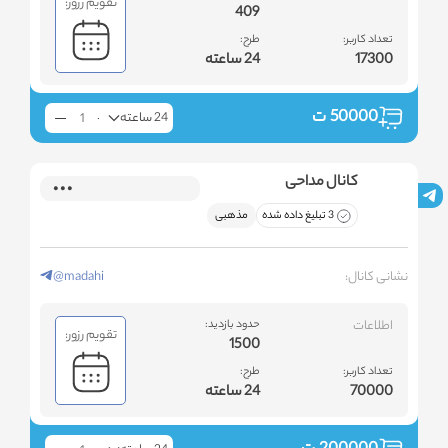
تقویم رزور:
409
تعداد کاربر:
طرح:
17300
24 ساعته
50000
ت
24 ساعته
کانال مداحی
3 تبلیغ داده شده
مذهبی
نشانی کانال:
@madahi
اطلاعات
حدود بازدید:
تقویم رزور:
1500
تعداد کاربر:
طرح:
70000
24 ساعته