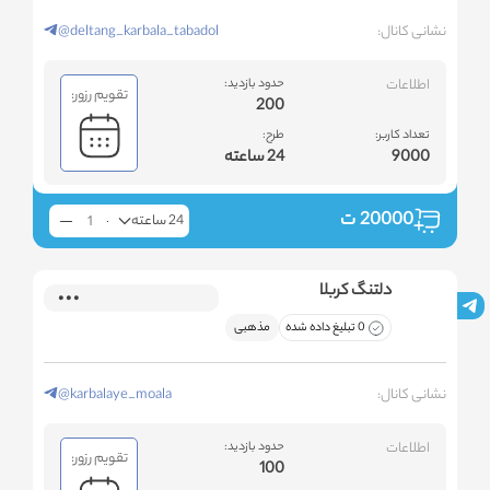
نشانی کانال:
@deltang_karbala_tabadol
اطلاعات
حدود بازدید:
تقویم رزور:
200
تعداد کاربر:
طرح:
9000
24 ساعته
20000
ت
24 ساعته
دلتنگ کربلا
0 تبلیغ داده شده
مذهبی
نشانی کانال:
@karbalaye_moala
اطلاعات
حدود بازدید:
تقویم رزور:
100