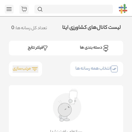
[GET] "https://admin.ht
page=1&category_ids=%5B104%5D&social=Eitaa&sort_field=orders_n
<no res
.متوجه شدم
لیست کانال‌های کشاورزی ایتا
0
تعداد کل رسانه ها:
دسته بندی ها
فیلتر نتایج
مرتب‌سازی
انتخاب همه رسانه ها