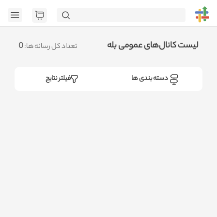
[GET] "https://admin.httb.ir/api/media?
page=1&social=all&sort_field=orders_num&sort_type=desc":
<no response> Failed to fetch
.متوجه شدم
لیست کانال‌های عمومی بله
0
تعداد کل رسانه ها:
دسته بندی ها
فیلتر نتایج