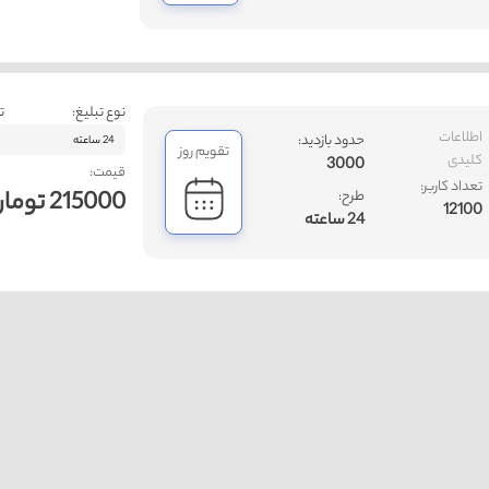
نوع تبلیغ:
ت
اطلاعات
حدود بازدید:
24 ساعته
تقویم روز
کلیدی
3000
قیمت:
تعداد کاربر:
215000 تومان
طرح:
12100
24 ساعته