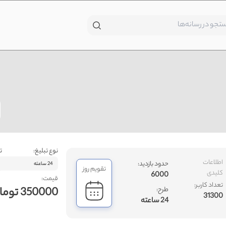
نوع تبلیغ:
ت
اطلاعات
حدود بازدید:
24 ساعته
تقویم روز
کلیدی
6000
قیمت:
تعداد کاربر:
350000 تومان
طرح:
31300
24 ساعته