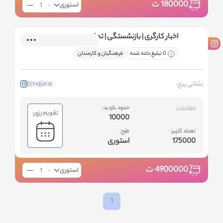
180000
ت
استوری
اخبار کارگری | بازنشستگی | تجارت
0 تبلیغ داده شده
فرهنگیان و کارمندان
نشانی پیج:
@tejjarat
اطلاعات
حدود بازدید:
تقویم رزور:
10000
تعداد کاربر:
طرح:
175000
استوری
4900000
ت
استوری
1