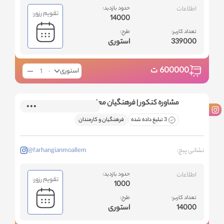
اطلاعات
حدود بازدید:
تقویم رزور:
14000
تعداد کاربر:
طرح:
339000
استوری
600000
ت
استوری
مشاوره کنکور | فرهنگیان معلم
3 تبلیغ داده شده
فرهنگیان و کارمندان
نشانی پیج:
@farhangianmoallem
اطلاعات
حدود بازدید:
تقویم رزور:
1000
تعداد کاربر:
طرح:
14000
استوری