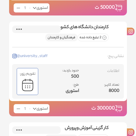
50000
ت
استوری
کارمندان دانشگاه های کشور
2 تبلیغ داده شده
فرهنگیان و کارمندان
نشانی پیج:
@university_staff
اطلاعات
حدود بازدید:
تقویم رزور:
500
تعداد کاربر:
طرح:
8000
استوری
300000
ت
استوری
کار گزینی آموزش وپرورش