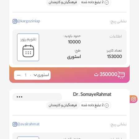
2 تبلیغ داده شده
فرهنگیان و کارمندان
نشانی پیج:
@kargoziniap
اطلاعات
حدود بازدید:
تقویم رزور:
10000
تعداد کاربر:
طرح:
153000
استوری
350000
ت
استوری
Dr . SomayeRahmat
2 تبلیغ داده شده
فرهنگیان و کارمندان
نشانی پیج:
@avalrahmat