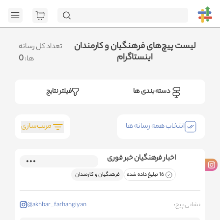
[GET] "https://admin.httb.ir/api/media?
page=1&social=all&sort_field=orders_num&sort_type=desc":
<no response> Failed to fetch
.متوجه شدم
لیست پیچ‌های فرهنگیان و کارمندان
تعداد کل رسانه
اینستاگرام
0
ها:
دسته بندی ها
فیلتر نتایج
مرتب‌سازی
انتخاب همه رسانه ها
اخبار فرهنگیان خبر فوری
16 تبلیغ داده شده
فرهنگیان و کارمندان
نشانی پیج:
@akhbar_farhangiyan