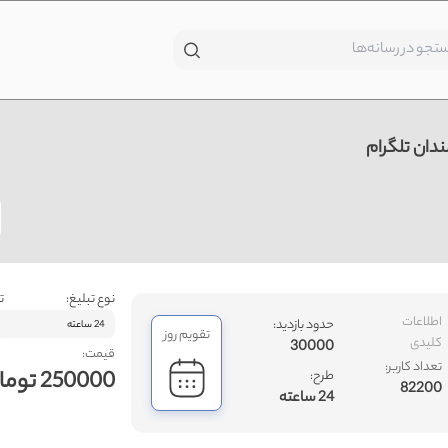
دان تلگرام
نوع تبلیغ:
ت
اطلاعات
حدود بازدید:
24 ساعته
تقویم روز
کلیدی
30000
قیمت:
تعداد کاربر:
250000 تومان
طرح:
82200
24 ساعته