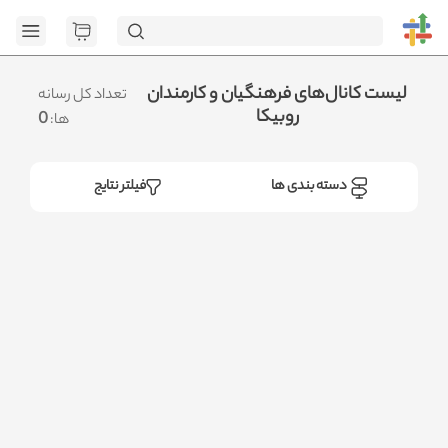
[GET] "https://admin.httb.ir/api/category": <no response>
Failed to fetch
.متوجه شدم
لیست کانال‌های فرهنگیان و کارمندان
تعداد کل رسانه
روبیکا
0
ها:
دسته بندی ها
فیلتر نتایج