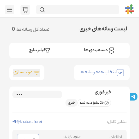
[GET] "https://admin.httb.ir/api/media?
page=1&social=all&sort_field=orders_num&sort_type=desc":
<no response> Failed to fetch
.متوجه شدم
لیست رسانه‌های خبری
0
تعداد کل رسانه ها:
دسته بندی ها
فیلتر نتایج
مرتب‌سازی
انتخاب همه رسانه ها
خبر فوری
26 تبلیغ داده شده
خبری
نشانی کانال:
@khabar_furei
اطلاعات
حدود بازدید: