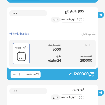
كانال اخبار داغ
8 تبلیغ داده شده
خبری
نشانی کانال:
@Akhbardaq
اطلاعات
حدود بازدید:
تقویم رزور:
6000
تعداد کاربر:
طرح:
285000
24 ساعته
1200000
ت
24 ساعته
ایران نیوز
8 تبلیغ داده شده
خبری