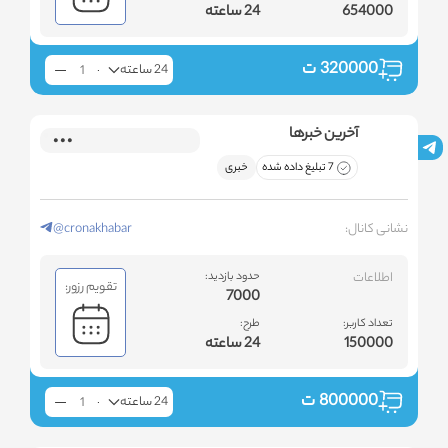
654000
24 ساعته
320000
ت
24 ساعته
آخرین خبرها
7 تبلیغ داده شده
خبری
نشانی کانال:
@cronakhabar
اطلاعات
حدود بازدید:
تقویم رزور:
7000
تعداد کاربر:
طرح:
150000
24 ساعته
800000
ت
24 ساعته