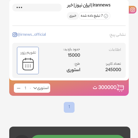
irannews | ایران نیوز | خبر
7 تبلیغ داده شده
خبری
نشانی پیج:
@irnews_official
اطلاعات
حدود بازدید:
تقویم رزور:
15000
تعداد کاربر:
طرح:
245000
استوری
300000
ت
استوری
1