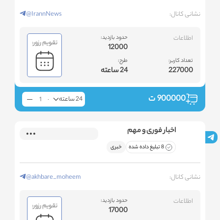
نشانی کانال:
@IrannNews
اطلاعات
حدود بازدید:
تقویم رزور:
12000
تعداد کاربر:
طرح:
227000
24 ساعته
900000
ت
24 ساعته
اخبار فوری و مهم
8 تبلیغ داده شده
خبری
نشانی کانال:
@akhbare_moheem
اطلاعات
حدود بازدید:
تقویم رزور:
17000