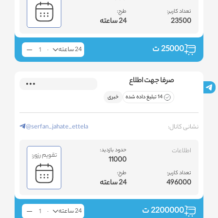
تعداد کاربر:
طرح:
23500
24 ساعته
25000
ت
24 ساعته
صرفا جهت اطلاع
14 تبلیغ داده شده
خبری
نشانی کانال:
@serfan_jahate_ettela
اطلاعات
حدود بازدید:
تقویم رزور:
11000
تعداد کاربر:
طرح:
496000
24 ساعته
2200000
ت
24 ساعته