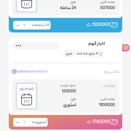
تعداد کاربر:
طرح:
507000
24 ساعته
1500000
ت
24 ساعته
اخبار مُهم
8 تبلیغ داده شده
خبری
نشانی پیج:
@akhbaremohem.ir
اطلاعات
حدود بازدید:
تقویم رزور:
120000
تعداد کاربر:
طرح:
1100000
استوری
1760000
ت
استوری