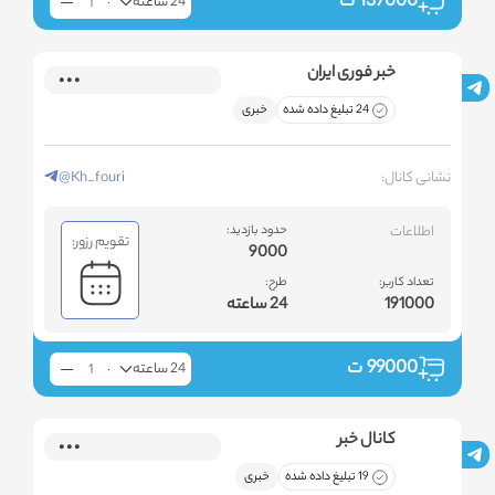
137000
ت
24 ساعته
خبر فوری ایران
24 تبلیغ داده شده
خبری
نشانی کانال:
@Kh_fouri
اطلاعات
حدود بازدید:
تقویم رزور:
9000
تعداد کاربر:
طرح:
191000
24 ساعته
99000
ت
24 ساعته
کانال خبر
19 تبلیغ داده شده
خبری