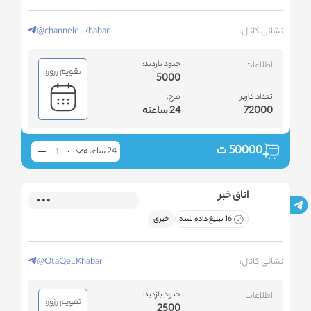
نشانی کانال:
@channele_khabar
اطلاعات
حدود بازدید:
تقویم رزور:
5000
تعداد کاربر:
طرح:
72000
24 ساعته
50000
ت
24 ساعته
اتاق خبر
16 تبلیغ داده شده
خبری
نشانی کانال:
@OtaQe_Khabar
اطلاعات
حدود بازدید:
تقویم رزور:
2500