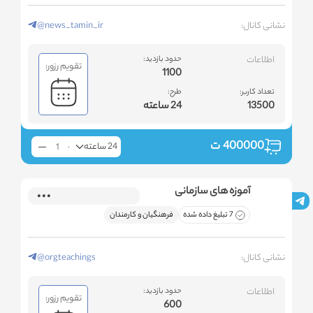
نشانی کانال:
@news_tamin_ir
اطلاعات
حدود بازدید:
تقویم رزور:
1100
تعداد کاربر:
طرح:
13500
24 ساعته
400000
ت
24 ساعته
آموزه های سازمانی
7 تبلیغ داده شده
فرهنگیان و کارمندان
نشانی کانال:
@orgteachings
اطلاعات
حدود بازدید:
تقویم رزور:
600