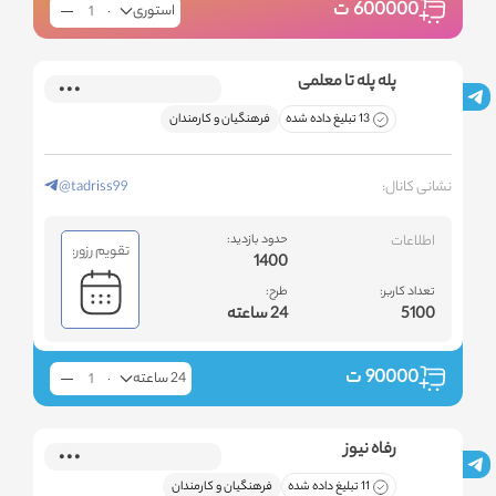
600000
ت
استوری
پله پله تا معلمی
13 تبلیغ داده شده
فرهنگیان و کارمندان
نشانی کانال:
@tadriss99
اطلاعات
حدود بازدید:
تقویم رزور:
1400
تعداد کاربر:
طرح:
5100
24 ساعته
90000
ت
24 ساعته
رفاه نیوز
11 تبلیغ داده شده
فرهنگیان و کارمندان