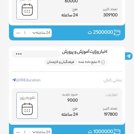
60000
تعداد کاربر:
طرح:
309100
24 ساعته
2500000
ت
24 ساعته
اخبار وزارت آموزش و پرورش
8 تبلیغ داده شده
فرهنگیان و کارمندان
نشانی کانال:
@IRIEducation
اطلاعات
حدود بازدید:
تقویم رزور:
9000
تعداد کاربر:
طرح:
197800
24 ساعته
1000000
ت
24 ساعته