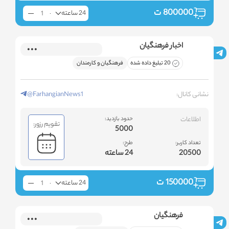
800000
ت
24 ساعته
اخبار فرهنگیان
20 تبلیغ داده شده
فرهنگیان و کارمندان
نشانی کانال:
@FarhangianNews1
اطلاعات
حدود بازدید:
تقویم رزور:
5000
تعداد کاربر:
طرح:
20500
24 ساعته
150000
ت
24 ساعته
فرهنگیان