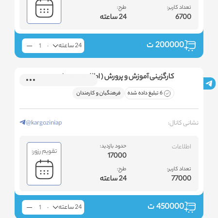
تعداد کاربر:
طرح:
6700
24 ساعته
200000
ت
24 ساعته
کارگزینی آموزش و پرورش ( اطلاعیه محور)
6 تبلیغ داده شده
فرهنگیان و کارمندان
نشانی کانال:
@kargoziniap
اطلاعات
حدود بازدید:
تقویم رزور:
17000
تعداد کاربر:
طرح:
77000
24 ساعته
450000
ت
24 ساعته