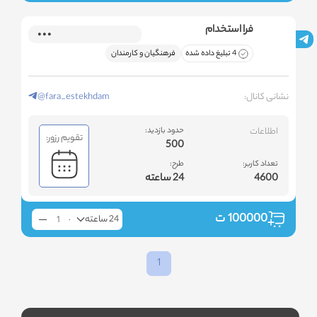
فرا استخدام
4 تبلیغ داده شده
فرهنگیان و کارمندان
نشانی کانال:
@fara_estekhdam
اطلاعات
حدود بازدید:
تقویم رزور:
500
تعداد کاربر:
طرح:
4600
24 ساعته
100000
ت
24 ساعته
1