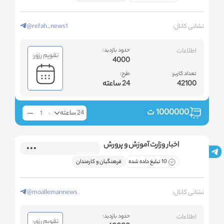
نشانی کانال:
@refah_news1
اطلاعات
حدود بازدید:
تقویم رزور:
4000
تعداد کاربر:
طرح:
42100
24 ساعته
1000000
ت
24 ساعته
اخبار وزارت آموزش و پرورش
10 تبلیغ داده شده
فرهنگیان و کارمندان
نشانی کانال:
@moallemannews
اطلاعات
حدود بازدید:
تقویم رزور: