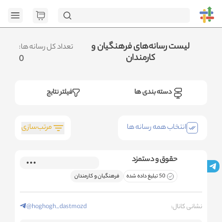
[GET] "https://admin.httb.ir/api/media?
page=1&social=all&sort_field=orders_num&sort_type=desc":
<no response> Failed to fetch
.متوجه شدم
لیست رسانه‌های فرهنگیان و
تعداد کل رسانه ها:
کارمندان
0
دسته بندی ها
فیلتر نتایج
مرتب‌سازی
انتخاب همه رسانه ها
حقوق و دستمزد
50 تبلیغ داده شده
فرهنگیان و کارمندان
نشانی کانال:
@hoghogh_dastmozd