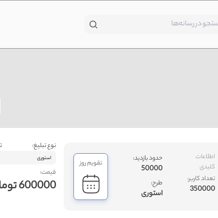
نوع تبلیغ:
ت
اطلاعات
حدود بازدید:
استوری
تقویم روز
کلیدی
50000
قیمت:
تعداد کاربر:
600000 تومان
طرح:
350000
استوری