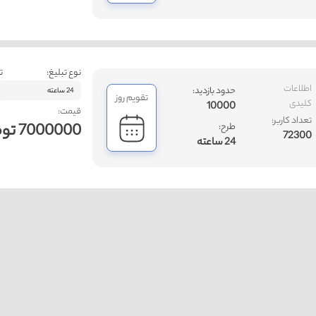
نوع تبلیغ:
ت
اطلاعات
حدود بازدید:
24 ساعته
تقویم روز
کلیدی
10000
قیمت:
تعداد کاربر:
7000000 تومان
طرح:
72300
24 ساعته