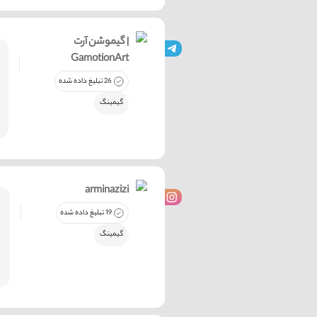
گیموشن آرت |
GamotionArt
26 تبلیغ داده شده
گیمینگ
arminazizi
19 تبلیغ داده شده
گیمینگ