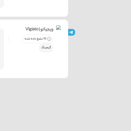
Vigiato | ویجیاتو
10 تبلیغ داده شده
گیمینگ