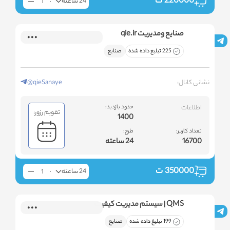
220000
ت
24 ساعته
صنایع ومدیریت qie.ir
225 تبلیغ داده شده
صنایع
نشانی کانال:
@qieSanaye
اطلاعات
حدود بازدید:
تقویم رزور:
1400
تعداد کاربر:
طرح:
16700
24 ساعته
350000
ت
24 ساعته
QMS | سیستم مدیریت کیفیت
199 تبلیغ داده شده
صنایع