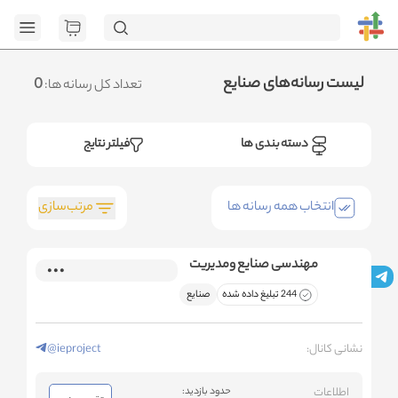
[GET] "https://admin.httb.ir/api/media?
page=1&social=all&sort_field=orders_num&sort_type=desc":
<no response> Failed to fetch
.متوجه شدم
لیست رسانه‌های صنایع
0
تعداد کل رسانه ها:
دسته بندی ها
فیلتر نتایج
مرتب‌سازی
انتخاب همه رسانه ها
مهندسی صنایع ومدیریت
244 تبلیغ داده شده
صنایع
نشانی کانال:
@ieproject
اطلاعات
حدود بازدید: