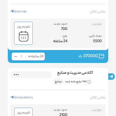
نشانی کانال:
@qmsdp
اطلاعات
حدود بازدید:
تقویم رزور:
700
تعداد کاربر:
طرح:
5500
24 ساعته
370000
ت
24 ساعته
آکادمی مدیریت و صنایع
144 تبلیغ داده شده
صنایع
نشانی کانال:
@miacademy
اطلاعات
حدود بازدید:
تقویم رزور:
2100