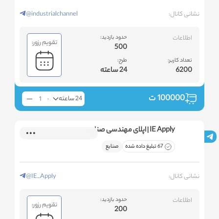
نشانی کانال:
@industrialchannel
اطلاعات
حدود بازدید:
تقویم رزور:
500
تعداد کاربر:
طرح:
6200
24 ساعته
100000
ت
24 ساعته
IE Apply | اپلای مهندسی صنایع
67 تبلیغ داده شده
صنایع
نشانی کانال:
@IE_Apply
اطلاعات
حدود بازدید:
تقویم رزور:
200