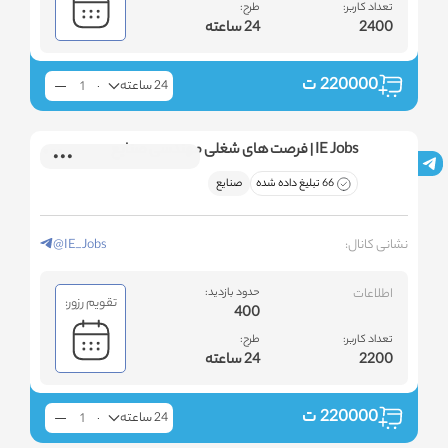
تعداد کاربر:
طرح:
2400
24 ساعته
220000
ت
24 ساعته
IE Jobs | فرصت های شغلی مهندسی صنایع
66 تبلیغ داده شده
صنایع
نشانی کانال:
@IE_Jobs
اطلاعات
حدود بازدید:
تقویم رزور:
400
تعداد کاربر:
طرح:
2200
24 ساعته
220000
ت
24 ساعته