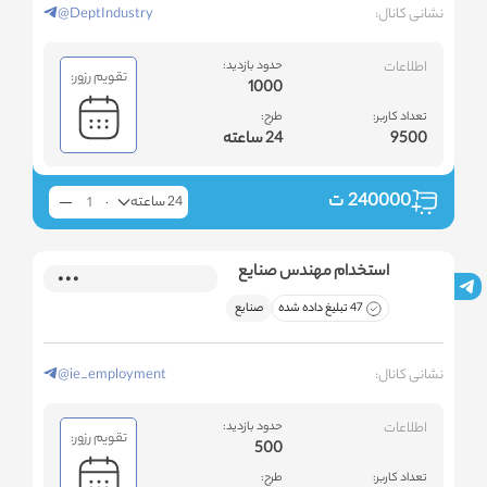
نشانی کانال:
@DeptIndustry
اطلاعات
حدود بازدید:
تقویم رزور:
1000
تعداد کاربر:
طرح:
9500
24 ساعته
240000
ت
24 ساعته
استخدام مهندس صنایع
47 تبلیغ داده شده
صنایع
نشانی کانال:
@ie_employment
اطلاعات
حدود بازدید:
تقویم رزور:
500
تعداد کاربر:
طرح: