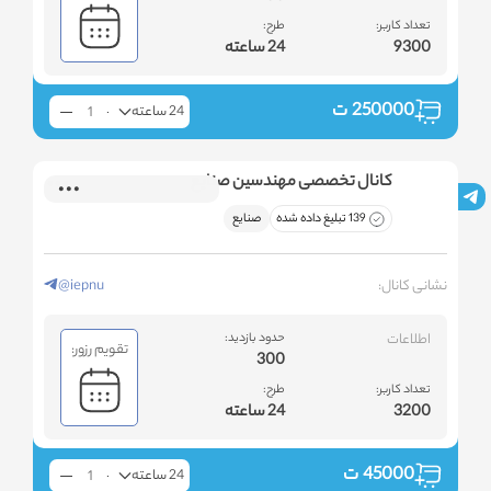
تعداد کاربر:
طرح:
9300
24 ساعته
250000
ت
24 ساعته
کانال تخصصی مهندسین صنایع
139 تبلیغ داده شده
صنایع
نشانی کانال:
@iepnu
اطلاعات
حدود بازدید:
تقویم رزور:
300
تعداد کاربر:
طرح:
3200
24 ساعته
45000
ت
24 ساعته