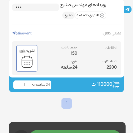
رویدادهای مهندسی صنایع
41 تبلیغ داده شده
صنایع
نشانی کانال:
@ieevent
اطلاعات
حدود بازدید:
تقویم رزور:
150
تعداد کاربر:
طرح:
2200
24 ساعته
110000
ت
24 ساعته
1