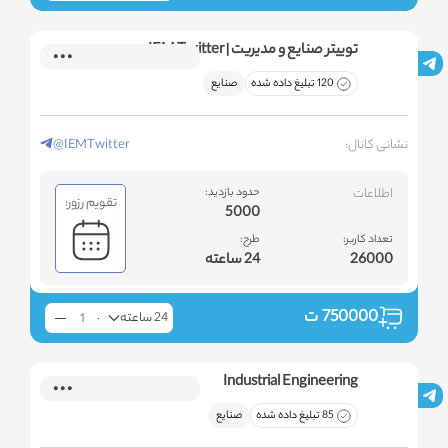
توییتر صنایع و مدیریت | IEM Twitter
120 تبلیغ داده شده
صنایع
نشانی کانال:
@IEMTwitter
اطلاعات
حدود بازدید:
تقویم رزور:
5000
تعداد کاربر:
طرح:
26000
24 ساعته
750000
ت
24 ساعته
Industrial Engineering
85 تبلیغ داده شده
صنایع