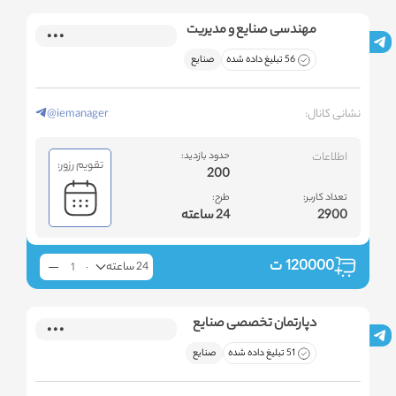
مهندسی صنایع و مدیریت
56 تبلیغ داده شده
صنایع
نشانی کانال:
@iemanager
اطلاعات
حدود بازدید:
تقویم رزور:
200
تعداد کاربر:
طرح:
2900
24 ساعته
120000
ت
24 ساعته
دپارتمان تخصصی صنایع
51 تبلیغ داده شده
صنایع