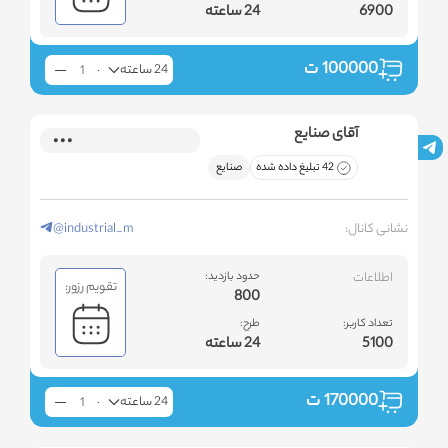
6900
24 ساعته
100000
ت
24 ساعته
آقای صنایع
42 تبلیغ داده شده
صنایع
نشانی کانال:
@industrial_m
اطلاعات
حدود بازدید:
تقویم رزور:
800
تعداد کاربر:
طرح:
5100
24 ساعته
170000
ت
24 ساعته