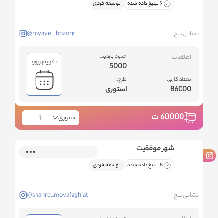
9 تبلیغ داده شده
توسعه فردی
نشانی پیج:
@royaye._bozorg
اطلاعات
حدود بازدید:
تقویم رزور:
5000
تعداد کاربر:
طرح:
86000
استوری
60000
ت
استوری
شهر موفقیت
8 تبلیغ داده شده
توسعه فردی
نشانی پیج:
@shahre_movafaghiat