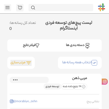
[GET] "ht
page=1&category_ids=%5B%2231%22%5D&social=Instagram&sort_fiel
.متوجه شدم
لیست پیچ‌های توسعه فردی
تعداد کل رسانه ها:
اینستاگرام
0
دسته بندی ها
فیلتر نتایج
مرتب‌سازی
انتخاب همه رسانه ها
مربی ذهن
14 تبلیغ داده شده
توسعه فردی
نشانی پیج:
@morabiye_zehn