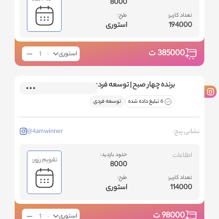
8000
تعداد کاربر:
طرح:
194000
استوری
385000
ت
استوری
برنده چهار صبح | توسعه فردی
6 تبلیغ داده شده
توسعه فردی
نشانی پیج:
@4amwinner
اطلاعات
حدود بازدید:
تقویم رزور:
8000
تعداد کاربر:
طرح:
114000
استوری
98000
ت
استوری