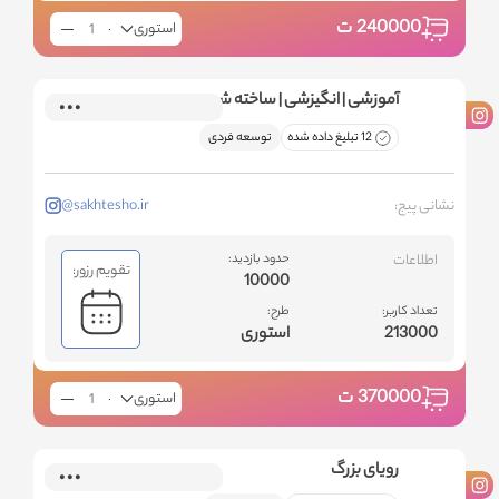
240000
ت
استوری
آموزشی | انگیزشی | ساخته شو
12 تبلیغ داده شده
توسعه فردی
نشانی پیج:
@sakhtesho.ir
اطلاعات
حدود بازدید:
تقویم رزور:
10000
تعداد کاربر:
طرح:
213000
استوری
370000
ت
استوری
رویای بزرگ