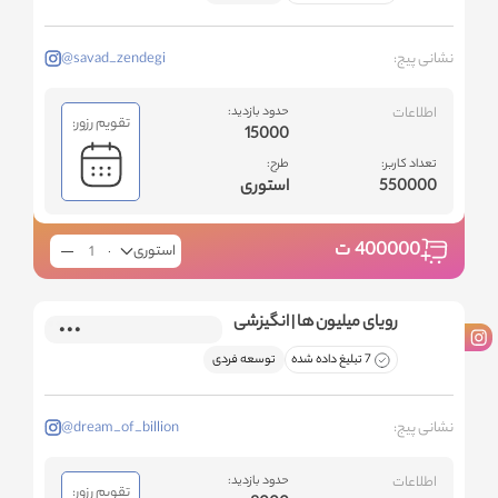
نشانی پیج:
@savad_zendegi
اطلاعات
حدود بازدید:
تقویم رزور:
15000
تعداد کاربر:
طرح:
550000
استوری
400000
ت
استوری
رویای میلیون ها | انگیزشی
7 تبلیغ داده شده
توسعه فردی
نشانی پیج:
@dream_of_billion
اطلاعات
حدود بازدید:
تقویم رزور: