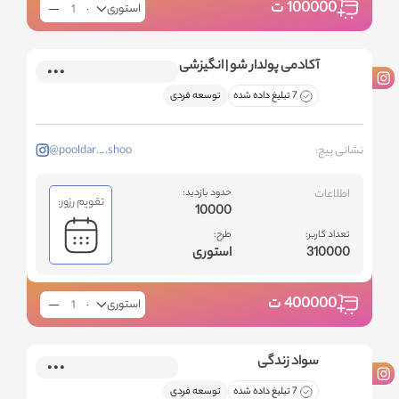
100000
ت
استوری
آکادمی پولدار شو | انگیزشی
7 تبلیغ داده شده
توسعه فردی
نشانی پیج:
@pooldar._.shoo
اطلاعات
حدود بازدید:
تقویم رزور:
10000
تعداد کاربر:
طرح:
310000
استوری
400000
ت
استوری
سواد زندگی
7 تبلیغ داده شده
توسعه فردی