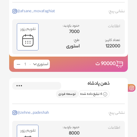
نشانی پیج:
@afsane_movafaghiat
اطلاعات
حدود بازدید:
تقویم رزور:
7000
تعداد کاربر:
طرح:
122000
استوری
90000
ت
استوری
ذهن پادشاه
6 تبلیغ داده شده
توسعه فردی
نشانی پیج:
@zehne_padeshah
اطلاعات
حدود بازدید:
تقویم رزور:
8000