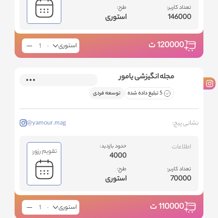
تعداد کاربر:
طرح:
146000
استوری
120000
ت
استوری
مجله انگیزشی یامور
5 تبلیغ داده شده
توسعه فردی
نشانی پیج:
@yamour.mag
اطلاعات
حدود بازدید:
تقویم رزور:
4000
تعداد کاربر:
طرح:
70000
استوری
110000
ت
استوری