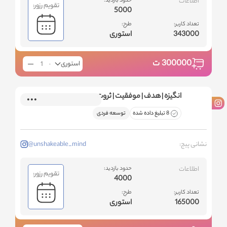
اطلاعات
حدود بازدید:
تقویم رزور:
5000
تعداد کاربر:
طرح:
343000
استوری
300000
ت
استوری
انگیزه | هدف | موفقیت | ثروت
8 تبلیغ داده شده
توسعه فردی
نشانی پیج:
@unshakeable_mind
اطلاعات
حدود بازدید:
تقویم رزور:
4000
تعداد کاربر:
طرح:
165000
استوری