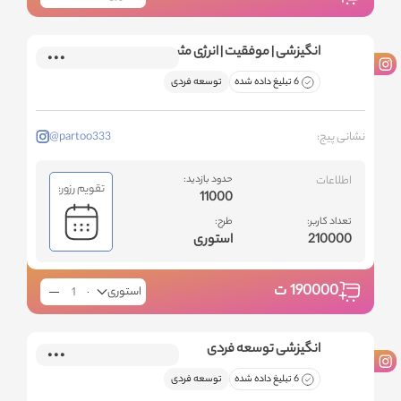
انگیزشی | موفقیت | انرژی مثبت
6 تبلیغ داده شده
توسعه فردی
نشانی پیج:
@partoo333
اطلاعات
حدود بازدید:
تقویم رزور:
11000
تعداد کاربر:
طرح:
210000
استوری
190000
ت
استوری
انگیزشی توسعه فردی
6 تبلیغ داده شده
توسعه فردی