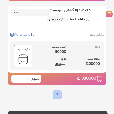
شاه کلید | انگیزشی | موفقیت
5 تبلیغ داده شده
توسعه فردی
نشانی پیج:
@shah__keliid
اطلاعات
حدود بازدید:
تقویم رزور:
110000
تعداد کاربر:
طرح:
1200000
استوری
880000
ت
استوری
1