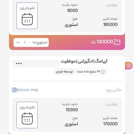
اطلاعات
حدود بازدید:
تقویم رزور:
8000
تعداد کاربر:
طرح:
185000
استوری
130000
ت
استوری
آریامگ | انگیزشی | موفقیت
14 تبلیغ داده شده
توسعه فردی
نشانی پیج:
@aryaa_mag
اطلاعات
حدود بازدید:
تقویم رزور:
15000
تعداد کاربر:
طرح:
170000
استوری