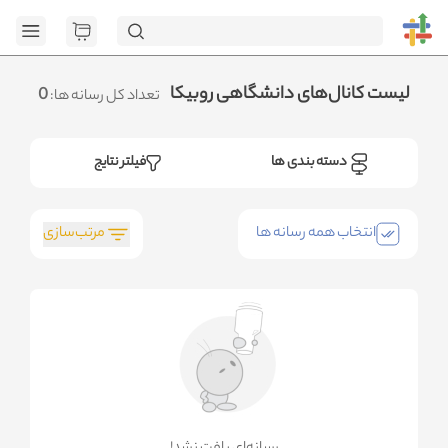
[GET] "https:
page=1&category_ids=%5B%2221%22%5D&social=Rubika&sort_field=o
.متوجه شدم
لیست کانال‌های دانشگاهی روبیکا
0
تعداد کل رسانه ها:
دسته بندی ها
فیلتر نتایج
مرتب‌سازی
انتخاب همه رسانه ها