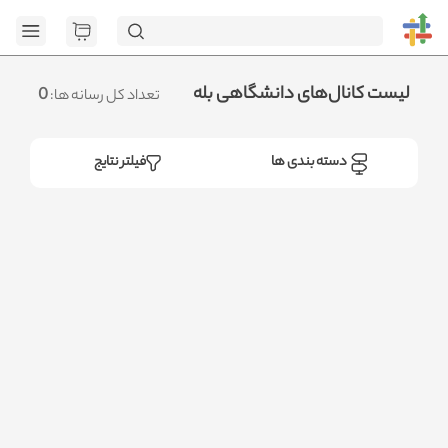
[GET] "https://admin.httb.ir/api/media?
page=1&social=all&sort_field=orders_num&sort_type=desc":
<no response> Failed to fetch
.متوجه شدم
لیست کانال‌های دانشگاهی بله
0
تعداد کل رسانه ها:
دسته بندی ها
فیلتر نتایج