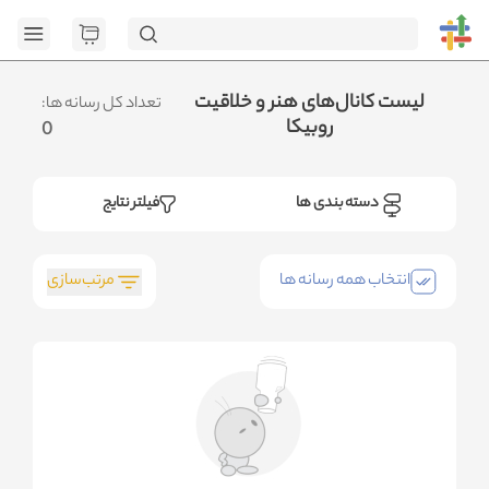
[GET] "https://admin.httb.ir/api/media?
page=1&social=all&sort_field=orders_num&sort_type=desc":
<no response> Failed to fetch
.متوجه شدم
لیست کانال‌های هنر و خلاقیت
تعداد کل رسانه ها:
روبیکا
0
دسته بندی ها
فیلتر نتایج
مرتب‌سازی
انتخاب همه رسانه ها