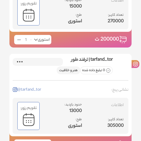
اطلاعات
حدود بازدید:
تقویم رزور:
15000
تعداد کاربر:
طرح:
270000
استوری
200000
ت
استوری
tarfand_tor | ترفند طور
0 تبلیغ داده شده
هنر و خلاقیت
نشانی پیج:
@tarfand_tor
اطلاعات
حدود بازدید:
تقویم رزور:
13000
تعداد کاربر:
طرح:
305000
استوری