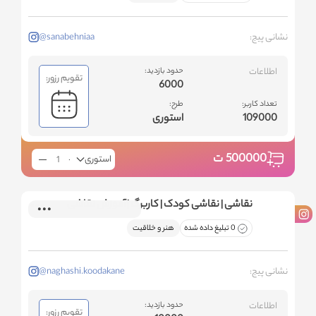
نشانی پیج:
@sanabehniaa
اطلاعات
حدود بازدید:
تقویم رزور:
6000
تعداد کاربر:
طرح:
109000
استوری
500000
ت
استوری
نقاشی | نقاشی کودک | کاربرگ | آموزش نقاشی
0 تبلیغ داده شده
هنر و خلاقیت
نشانی پیج:
@naghashi.koodakane
اطلاعات
حدود بازدید:
تقویم رزور: