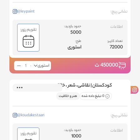
نشانی پیج:
@leypaint
اطلاعات
حدود بازدید:
تقویم رزور:
5000
تعداد کاربر:
طرح:
72000
استوری
450000
ت
استوری
کودکستان | نقاشی، شعر ، خلاقیت
0 تبلیغ داده شده
هنر و خلاقیت
نشانی پیج:
@koudakestaan
اطلاعات
حدود بازدید:
تقویم رزور:
1000