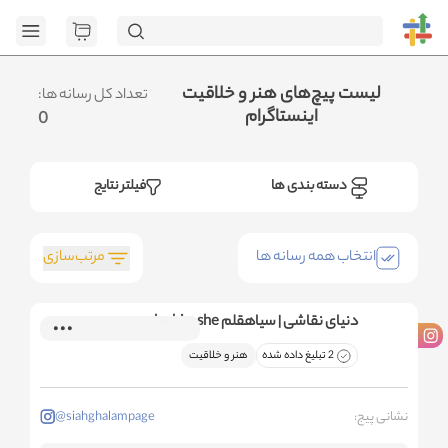
[GET] "h
page=1&category_ids=%5B%22151%22%5D&social=Instagram&sort_fie
.متوجه شدم
لیست پیچ‌های هنر و خلاقیت
تعداد کل رسانه ها:
اینستاگرام
0
دسته بندی ها
فیلتر نتایج
مرتب‌سازی
انتخاب همه رسانه ها
دنیای نقاشی | سیاهقلم he him she
2 تبلیغ داده شده
هنر و خلاقیت
نشانی پیج:
@siahghalampage