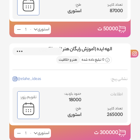
تعداد کاربر:
طرح:
87000
استوری
50000
ت
استوری
الهه ایده | آموزش رایگان هنر | ایده لاکچری
0 تبلیغ داده شده
هنر و خلاقیت
نشانی پیج:
@elahe_ideas
اطلاعات
حدود بازدید:
تقویم رزور:
18000
تعداد کاربر:
طرح:
265000
استوری
300000
ت
استوری