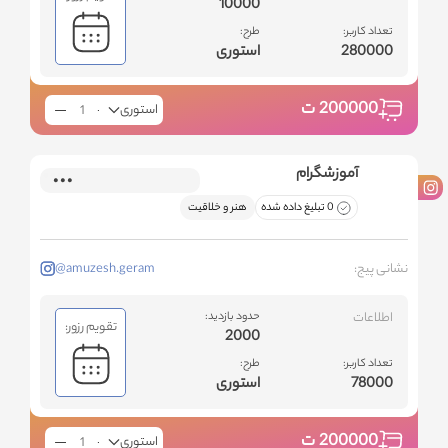
10000
تعداد کاربر:
طرح:
280000
استوری
200000
ت
استوری
آموزشگرام
0 تبلیغ داده شده
هنر و خلاقیت
نشانی پیج:
@amuzesh.geram
اطلاعات
حدود بازدید:
تقویم رزور:
2000
تعداد کاربر:
طرح:
78000
استوری
200000
ت
استوری