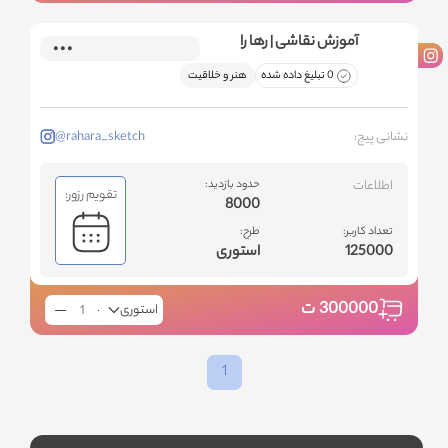
آموزش نقاشی | رها را
0 تبلیغ داده شده
هنر و خلاقیت
نشانی پیج:
@rahara_sketch
اطلاعات
حدود بازدید:
تقویم رزور:
8000
تعداد کاربر:
طرح:
125000
استوری
300000
ت
استوری
1