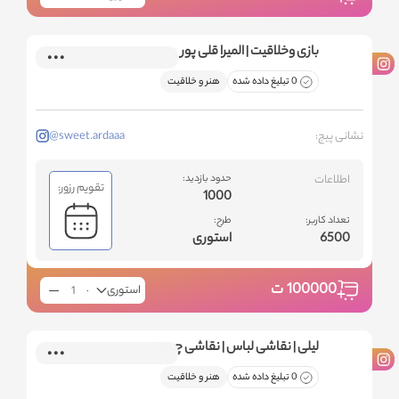
بازی وخلاقیت | المیرا قلی پور
0 تبلیغ داده شده
هنر و خلاقیت
نشانی پیج:
@sweet.ardaaa
اطلاعات
حدود بازدید:
تقویم رزور:
1000
تعداد کاربر:
طرح:
6500
استوری
100000
ت
استوری
لیلی | نقاشی لباس | نقاشی چهره
0 تبلیغ داده شده
هنر و خلاقیت