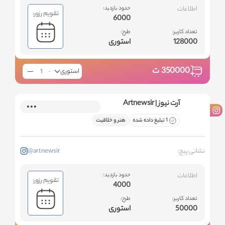
اطلاعات
حدود بازدید:
تقویم رزور:
6000
تعداد کاربر:
طرح:
128000
استوری
350000
ت
استوری
آرت نیوز | Artnewsir
1 تبلیغ داده شده
هنر و خلاقیت
نشانی پیج:
@artnewsir
اطلاعات
حدود بازدید:
تقویم رزور:
4000
تعداد کاربر:
طرح:
50000
استوری