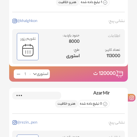
1 تبلیغ داده شده
هنر و خلاقیت
نشانی پیج:
@khalghkon
اطلاعات
حدود بازدید:
تقویم رزور:
8000
تعداد کاربر:
طرح:
113000
استوری
120000
ت
استوری
Azar Mir
0 تبلیغ داده شده
هنر و خلاقیت
نشانی پیج:
@rezin_pen