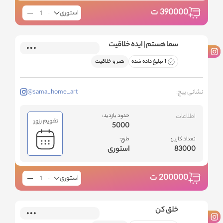
390000
ت
استوری
سما هستم | ايده خلاقیت
1 تبلیغ داده شده
هنر و خلاقیت
نشانی پیج:
@sama_home_art
اطلاعات
حدود بازدید:
تقویم رزور:
5000
تعداد کاربر:
طرح:
83000
استوری
200000
ت
استوری
خلق کن