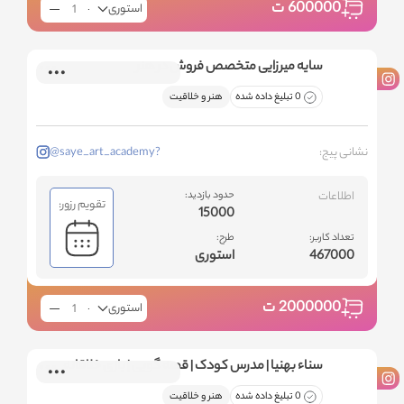
600000
ت
استوری
سایه میرزایی متخصص فروش در هنر
0 تبلیغ داده شده
هنر و خلاقیت
نشانی پیج:
@saye_art_academy?
اطلاعات
حدود بازدید:
تقویم رزور:
15000
تعداد کاربر:
طرح:
467000
استوری
2000000
ت
استوری
سناء بهنیا | مدرس کودک | قصه گویی | بازی خلاقانه
0 تبلیغ داده شده
هنر و خلاقیت