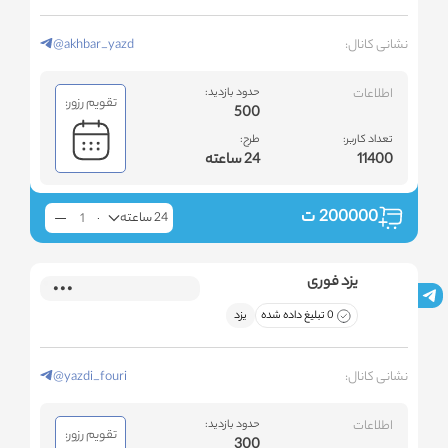
نشانی کانال:
@akhbar_yazd
اطلاعات
حدود بازدید:
تقویم رزور:
500
تعداد کاربر:
طرح:
11400
24 ساعته
200000
ت
24 ساعته
یزد فوری
0 تبلیغ داده شده
یزد
نشانی کانال:
@yazdi_fouri
اطلاعات
حدود بازدید:
تقویم رزور:
300