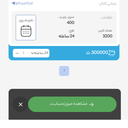
نشانی کانال:
@FouriYzd
اطلاعات
حدود بازدید:
تقویم رزور:
400
تعداد کاربر:
طرح:
3200
24 ساعته
300000
ت
24 ساعته
1
مشاهده صورتحساب
ت
راهنمای تبلیغات هدفمند در اینستاگرام و تلگرام