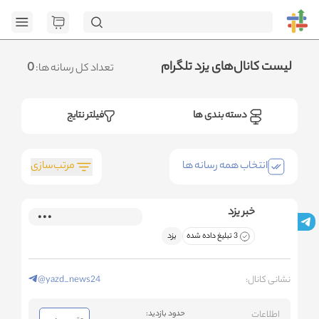
[GET] "h
page=1&category_ids=%5B%22135%22%5D&social=Telegram&sort_fie
.متوجه شدم
لیست کانال‌های یزد تلگرام
0
تعداد کل رسانه ها:
دسته بندی ها
فیلتر نتایج
مرتب‌سازی
انتخاب همه رسانه ها
خبر یزد
3 تبلیغ داده شده
یزد
نشانی کانال:
@yazd_news24
اطلاعات
حدود بازدید: