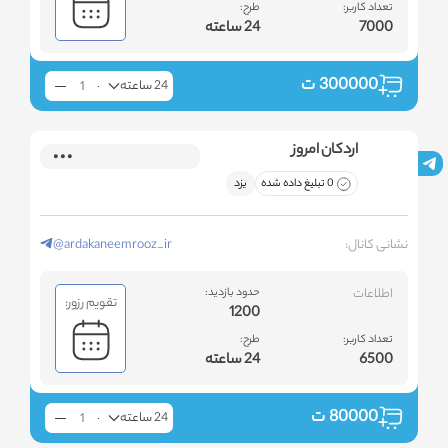
تعداد کاربر:
طرح:
7000
24 ساعته
300000
ت
24 ساعته
اردکان امروز
0 تبلیغ داده شده
یزد
نشانی کانال:
@ardakaneemrooz_ir
اطلاعات
حدود بازدید:
تقویم رزور:
1200
تعداد کاربر:
طرح:
6500
24 ساعته
80000
ت
24 ساعته