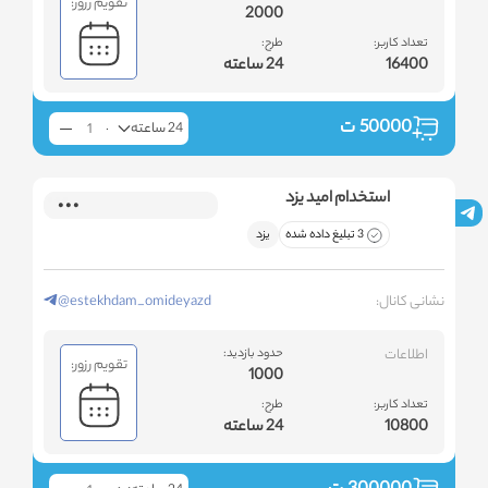
تقویم رزور:
2000
تعداد کاربر:
طرح:
16400
24 ساعته
50000
ت
24 ساعته
استخدام امید یزد
3 تبلیغ داده شده
یزد
نشانی کانال:
@estekhdam_omideyazd
اطلاعات
حدود بازدید:
تقویم رزور:
1000
تعداد کاربر:
طرح:
10800
24 ساعته