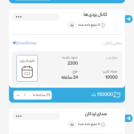
کانال یزدی ها
0 تبلیغ داده شده
یزد
نشانی کانال:
@yazdinews
اطلاعات
حدود بازدید:
تقویم رزور:
2200
تعداد کاربر:
طرح:
10000
24 ساعته
150000
ت
24 ساعته
صدای اردکان
0 تبلیغ داده شده
یزد