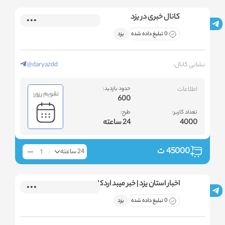
کانال خبری در یزد
0 تبلیغ داده شده
یزد
نشانی کانال:
@daryazdd
اطلاعات
حدود بازدید:
تقویم رزور:
600
تعداد کاربر:
طرح:
4000
24 ساعته
45000
ت
24 ساعته
اخبار استان یزد | خبر میبد اردکان
0 تبلیغ داده شده
یزد