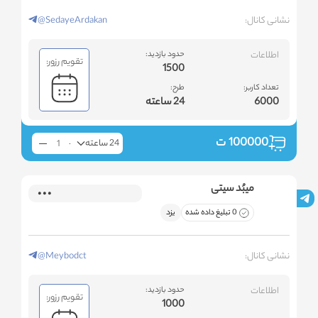
نشانی کانال:
@SedayeArdakan
اطلاعات
حدود بازدید:
تقویم رزور:
1500
تعداد کاربر:
طرح:
6000
24 ساعته
100000
ت
24 ساعته
میبُد سیتی
0 تبلیغ داده شده
یزد
نشانی کانال:
@Meybodct
اطلاعات
حدود بازدید:
تقویم رزور:
1000