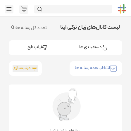
[GET] "https://admin.ht
page=1&category_ids=%5B122%5D&social=Eitaa&sort_field=orders_n
<no res
.متوجه شدم
لیست کانال‌های زبان ترکی ایتا
0
تعداد کل رسانه ها:
دسته بندی ها
فیلتر نتایج
مرتب‌سازی
انتخاب همه رسانه ها