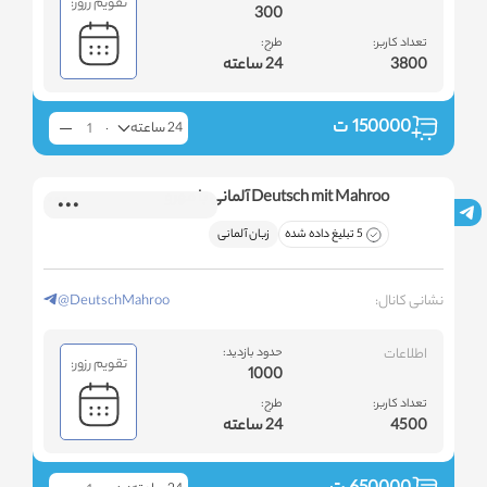
تقویم رزور:
300
تعداد کاربر:
طرح:
3800
24 ساعته
150000
ت
24 ساعته
Deutsch mit Mahroo آلمانی با مهرو
5 تبلیغ داده شده
زبان آلمانی
نشانی کانال:
@DeutschMahroo
اطلاعات
حدود بازدید:
تقویم رزور:
1000
تعداد کاربر:
طرح:
4500
24 ساعته