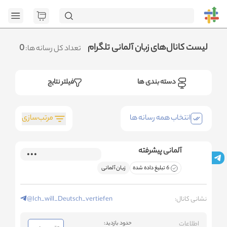
[GET] "h
page=1&category_ids=%5B%22121%22%5D&social=Telegram&sort_fiel
.متوجه شدم
لیست کانال‌های زبان آلمانی تلگرام
0
تعداد کل رسانه ها:
دسته بندی ها
فیلتر نتایج
مرتب‌سازی
انتخاب همه رسانه ها
آلمانی پیشرفته
6 تبلیغ داده شده
زبان آلمانی
نشانی کانال:
@Ich_will_Deutsch_vertiefen
اطلاعات
حدود بازدید: