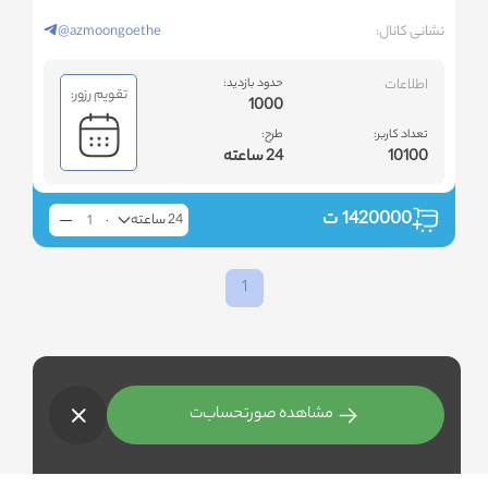
نشانی کانال:
@azmoongoethe
اطلاعات
حدود بازدید:
تقویم رزور:
1000
تعداد کاربر:
طرح:
10100
24 ساعته
1420000
ت
24 ساعته
1
مشاهده صورتحساب
ت
راهنمای تبلیغات هدفمند در اینستاگرام و تلگرام