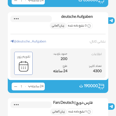
650000
ت
24 ساعته
deutsche Aufgaben
3 تبلیغ داده شده
زبان آلمانی
نشانی کانال:
@deutsche_Aufgaben
اطلاعات
حدود بازدید:
تقویم رزور:
200
تعداد کاربر:
طرح:
4300
24 ساعته
190000
ت
24 ساعته
فارس دویچ | Fars Deutsch
1 تبلیغ داده شده
زبان آلمانی