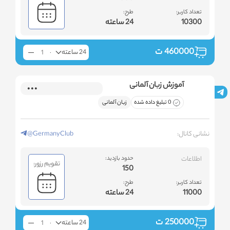
تعداد کاربر:
طرح:
10300
24 ساعته
460000
ت
24 ساعته
آموزش زبان آلمانی
0 تبلیغ داده شده
زبان آلمانی
نشانی کانال:
@GermanyClub
اطلاعات
حدود بازدید:
تقویم رزور:
150
تعداد کاربر:
طرح:
11000
24 ساعته
250000
ت
24 ساعته